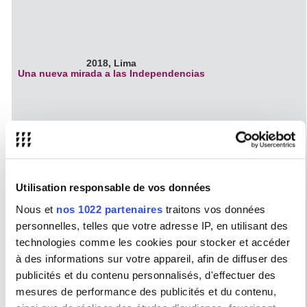
2018, Lima
Una nueva mirada a las Independencias
2016, Lima
La Música en los tiempos de Chambi
Utilisation responsable de vos données
2016, Rome
Genèse et postérité des
Evangelicae Historiae Imagines
Nous et
nos 1022 partenaires
traitons vos données
PROGRAMME / PROGRAMA
personnelles, telles que votre adresse IP, en utilisant des
technologies comme les cookies pour stocker et accéder
à des informations sur votre appareil, afin de diffuser des
publicités et du contenu personnalisés, d'effectuer des
mesures de performance des publicités et du contenu,