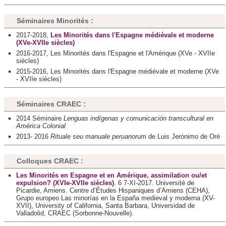
Séminaires Minorités :
2017-2018,
Les Minorités dans l'Espagne médiévale et moderne
(XVe-XVIIe siècles)
2016-2017, Les Minorités dans l'Espagne et l'Amérique (XVe - XVIIe
siècles)
2015-2016, Les Minorités dans l'Espagne médiévale et moderne (XVe
- XVIIe siècles)
Séminaires CRAEC :
2014
Séminaire
Lenguas indígenas y comunicación transcultural en
América Colonial
2013- 2016
Rituale seu manuale peruanorum
de Luis Jerónimo de Oré
Colloques CRAEC :
Les Minorités en Espagne et en Amérique, assimilation ou/et
expulsion? (XVIe-XVIIe siècles)
. 6 7-XI-2017. Université de
Picardie, Amiens. Centre d’Études Hispaniques d’Amiens (CEHA),
Grupo europeo Las minorías en la España medieval y moderna (XV-
XVII), University of California, Santa Barbara, Universidad de
Valladolid, CRAEC (Sorbonne-Nouvelle).