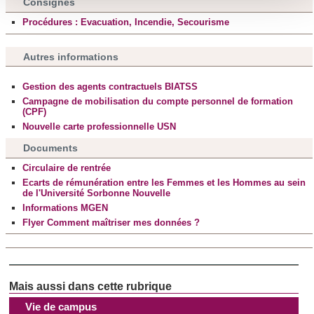
Consignes
personnelles et définir vos préférences, reportez-vous à la
Procédures : Evacuation, Incendie, Secourisme
section « Détails »
. Vous pouvez modifier ou retirer votre
consentement à tout moment à partir de la déclaration sur
Autres informations
les cookies.
Gestion des agents contractuels BIATSS
Les cookies nous permettent de personnaliser le contenu
Campagne de mobilisation du compte personnel de formation
et les annonces, d'offrir des fonctionnalités relatives aux
(CPF)
médias sociaux et d'analyser notre trafic. Nous
Nouvelle carte professionnelle USN
partageons également des informations sur l'utilisation de
Documents
notre site avec nos partenaires de médias sociaux, de
Circulaire de rentrée
publicité et d'analyse, qui peuvent combiner celles-ci avec
Ecarts de rémunération entre les Femmes et les Hommes au sein
d'autres informations que vous leur avez fournies ou qu'ils
de l'Université Sorbonne Nouvelle
Informations MGEN
ont collectées lors de votre utilisation de leurs services.
Flyer Comment maîtriser mes données ?
Vie de campus