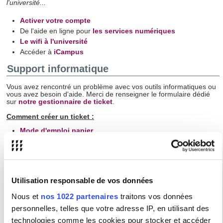
l'université...
Activer votre compte
De l'aide en ligne pour
les services numériques
Le wifi à l'université
Accéder à
iCampus
Support informatique
Vous avez rencontré un problème avec vos outils informatiques ou
vous avez besoin d'aide. Merci de renseigner le formulaire dédié
sur
notre gestionnaire de ticket
.
Comment créer un ticket :
Mode d'emploi papier
Mode d'emploi en vidéo
Prévention des risques psycho-sociaux
Bulletin Officiel : Protection du fonctionnaire
Utilisation responsable de vos données
Service-Public.fr : Protection des salariés
Nous et
nos 1022 partenaires
traitons vos données
Bulletin Officiel : Traitement du harcèlement sexuel
personnelles, telles que votre adresse IP, en utilisant des
Guide d'information sur le harcèlement sexuel
technologies comme les cookies pour stocker et accéder