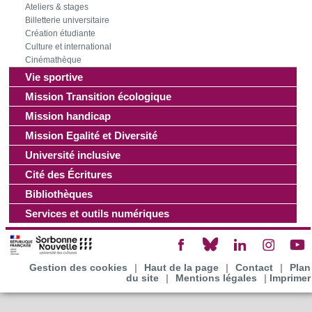
Ateliers & stages
Billetterie universitaire
Création étudiante
Culture et international
Cinémathèque
Vie sportive
Mission Transition écologique
Mission handicap
Mission Egalité et Diversité
Université inclusive
Cité des Écritures
Bibliothèques
Services et outils numériques
Gestion des cookies
|
Haut de la page
|
Contact
|
Plan
du site
|
Mentions légales
|
Imprimer