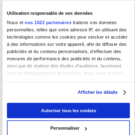
En savoir plus
Utilisation responsable de vos données
Nous et
nos 1022 partenaires
traitons vos données
personnelles, telles que votre adresse IP, en utilisant des
De nombreux acteurs culturels
technologies comme les cookies pour stocker et accéder
Portés par les associations étudiantes, les bibliothèques, les
à des informations sur votre appareil, afin de diffuser des
départements d'étude et les services, de nombreux événements
sont organisés et sont témoins de la riche activité de
publicités et du contenu personnalisés, d'effectuer des
l'établissement.
mesures de performance des publicités et du contenu,
Partez à la rencontre des associations étudiantes
ainsi que de réaliser des études d’audience, favorisant
dynamiques sur le campus
.
ainsi le développement de services. Vous avez le choix
quant à l'utilisation de vos données et à leurs finalités.
Programme culturel
Vous pouvez modifier ou retirer votre consentement à tout
Afficher les détails
moment en consultant la Déclaration relative aux cookies
ou en cliquant sur l'icône de confidentialité.
Télécharger le programme culturel
Autoriser tous les cookies
Si vous le permettez, nous aimerions également :
Collecter des informations sur votre localisation
Rapport d'activité
Personnaliser
géographique qui peuvent être précises à plusieurs