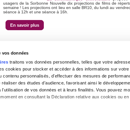
usagers de la Sorbonne Nouvelle dix projections de films de répert
semaine ! Les projections ont lieu en salle BR10, du lundi au vendredi
séance à 12h et une séance à 16h.
En savoir plus
de vos données
De nombreux acteurs culturels
ires
traitons vos données personnelles, telles que votre adresse I
Portés par les associations étudiantes, les bibliothèques, les d
 cookies pour stocker et accéder à des informations sur votre a
d'étude et les services, de nombreux événements sont organis
 du contenu personnalisés, d'effectuer des mesures de performan
témoins de la riche activité de l'établissement.
e réaliser des études d’audience, favorisant ainsi le développeme
Partez à la rencontre des associations étudiantes dynamiq
campus
.
l'utilisation de vos données et à leurs finalités. Vous pouvez mod
moment en consultant la Déclaration relative aux cookies ou en 
s aimerions également :
Gestion des cookies
|
Haut de la page
|
Contact
|
Pl
mations sur votre localisation géographique qui peuvent être préc