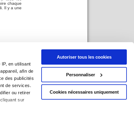
oire chaque
. Il y a une
Autoriser tous les cookies
P, en utilisant
épartements
ppareil, afin de
és et sont
Personnaliser
ce des publicités
nt de services.
ues sur le
Cookies nécessaires uniquement
ifier ou retirer
cliquant sur
an du site
|
Mentions légales
|
Imprimer
ises à plusieurs