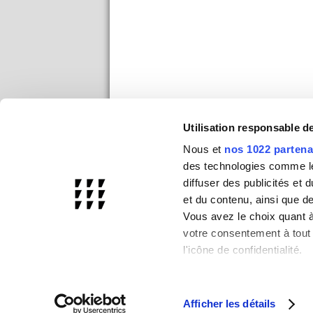
Utilisation responsable 
Nous et
nos 1022 partena
des technologies comme les
diffuser des publicités et
et du contenu, ainsi que d
Vous avez le choix quant à 
votre consentement à tout 
l'icône de confidentialité.
Si vous le permettez, nou
Collecter des infor
Afficher les détails