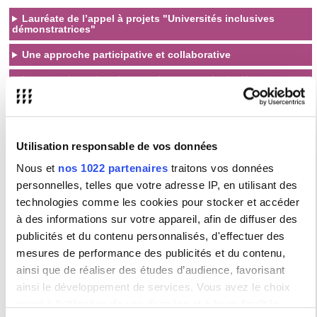
Lauréate de l’appel à projets "Universités inclusives
démonstratrices"
Une approche participative et collaborative
Le cœur du projet : les enseignements inclusifs
Une ambition partagée
Nos engagements
Utilisation responsable de vos données
Changer d’échelle en matière d’inclusivité
Nous et
nos 1022 partenaires
traitons vos données
Atteindre la haute qualité d’usage dans tous les domaines
Co-construire avec les étudiantes et étudiants en situation de
personnelles, telles que votre adresse IP, en utilisant des
handicap la politique d’inclusivité de l’université
technologies comme les cookies pour stocker et accéder
S’assurer que les actions mises en place bénéficient à
l’ensemble de la communauté universitaire
à des informations sur votre appareil, afin de diffuser des
Mettre en œuvre des actions exemplaires et transposables
publicités et du contenu personnalisés, d'effectuer des
mesures de performance des publicités et du contenu,
ainsi que de réaliser des études d’audience, favorisant
Des cours plus
L'accessibilité des
Notre Comité
ainsi le développement de services. Vous avez le choix
inclusifs
parcours
étudiant
quant à l'utilisation de vos données et à leurs finalités.