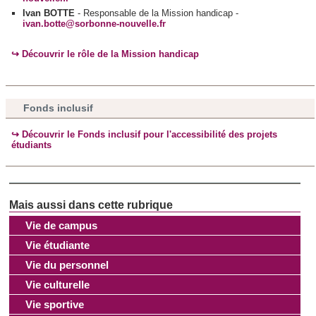
Ivan BOTTE
- Responsable de la Mission handicap -
médias sociaux et d'analyser notre trafic. Nous
ivan.botte@sorbonne-nouvelle.fr
partageons également des informations sur l'utilisation de
notre site avec nos partenaires de médias sociaux, de
↪︎ Découvrir le rôle de la Mission handicap
publicité et d'analyse, qui peuvent combiner celles-ci avec
d'autres informations que vous leur avez fournies ou qu'ils
ont collectées lors de votre utilisation de leurs services.
Fonds inclusif
↪︎ Découvrir le Fonds inclusif pour l'accessibilité des projets
étudiants
Vie de campus
Vie étudiante
Vie du personnel
Vie culturelle
Vie sportive