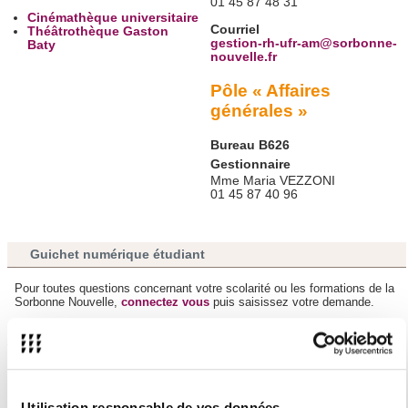
01 45 87 48 31
Cinémathèque universitaire
Courriel
Théâtrothèque Gaston
gestion-rh-ufr-am@sorbonne-
Baty
nouvelle.fr
Pôle « Affaires
générales »
Bureau B626
Gestionnaire
Mme Maria VEZZONI
01 45 87 40 96
Guichet numérique étudiant
Pour toutes questions concernant votre scolarité ou les formations de la
Sorbonne Nouvelle,
connectez vous
puis saisissez votre demande.
Vous trouverez des explications et de l'aide
sur cette page
.
Directrice de l'UFR
Utilisation responsable de vos données
Mme Kira KITSOPANIDOU