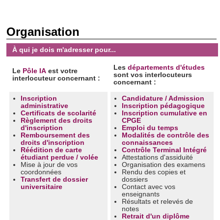
Organisation
À qui je dois m'adresser pour...
Les
départements d'études
Le
Pôle IA
est votre
sont vos interlocuteurs
interlocuteur concernant :
concernant :
Inscription
Candidature /
Admission
administrative
Inscription
pédagogique
Certificats de scolarité
Inscription cumulative en
Règlement des
droits
CPGE
d'inscription
Emploi du temps
Remboursement des
Modalités de contrôle des
droits d'inscription
connaissances
Réédition de carte
Contrôle Terminal Intégré
étudiant perdue / volée
Attestations d'assiduité
Mise à jour de vos
Organisation des examens
coordonnées
Rendu des copies et
Transfert de dossier
dossiers
universitaire
Contact avec vos
enseignants
Résultats et relevés de
notes
Retrait d'un diplôme