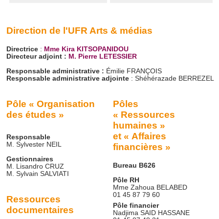
Direction de l'UFR Arts & médias
Directrice
:
Mme Kira KITSOPANIDOU
Directeur adjoint :
M. Pierre LETESSIER
Responsable administrative :
Émilie FRANÇOIS
Responsable administrative adjointe
: Shéhérazade BERREZEL
Pôle « Organisation
Pôles
des études »
« Ressources
humaines »
et « Affaires
Responsable
M. Sylvester NEIL
financières »
Gestionnaires
Bureau B626
M. Lisandro CRUZ
M. Sylvain SALVIATI
Pôle RH
Mme Zahoua BELABED
01 45 87 79 60
Ressources
Pôle financier
documentaires
Nadjima SAID HASSANE