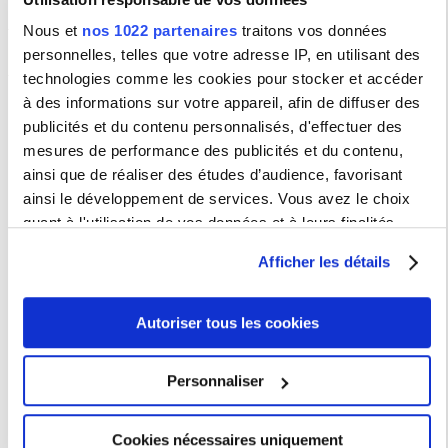
Nous et
nos 1022 partenaires
traitons vos données
personnelles, telles que votre adresse IP, en utilisant des
ELECTIONS CONSEILS DE DEPARTEMENT
technologies comme les cookies pour stocker et accéder
Scrutins du 3 février 2026
à des informations sur votre appareil, afin de diffuser des
publicités et du contenu personnalisés, d'effectuer des
Département CAV :
mesures de performance des publicités et du contenu,
→
Arrêté portant organisation des élections au Conseil du
département CAV
ainsi que de réaliser des études d’audience, favorisant
→ Listes électorales
ainsi le développement de services. Vous avez le choix
→ Candidats aux élections
quant à l'utilisation de vos données et à leurs finalités.
Département IET:
Vous pouvez modifier ou retirer votre consentement à tout
Afficher les détails
→ Arrêté portant organisation des élections au Conseil du
moment en consultant la Déclaration relative aux cookies
département IET
→ Listes électorales
ou en cliquant sur l'icône de confidentialité.
→ Candidats aux élections
Autoriser tous les cookies
Département ICM:
Si vous le permettez, nous aimerions également :
→ Arrêté portant organisation des élections au Conseil du
Collecter des informations sur votre localisation
Personnaliser
département ICM
géographique qui peuvent être précises à plusieurs
→ Listes électorales
→ Candidats aux élections
mètres près
Cookies nécessaires uniquement
Identifier votre appareil en l'analysant activement
→ Annexes :