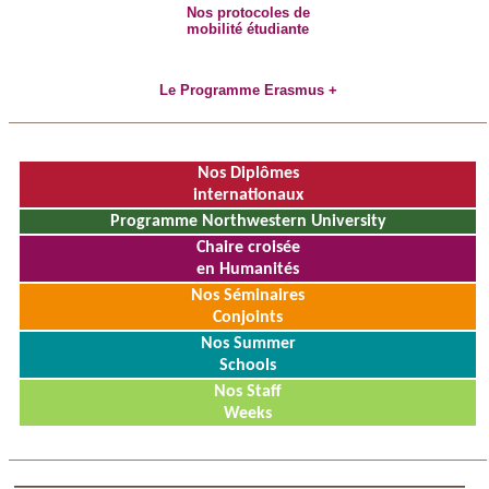
Nos protocoles de
mobilité étudiante
Le Programme Erasmus +
Nos Diplômes
internationaux
Programme Northwestern University
Chaire croisée
en Humanités
Nos Séminaires
Conjoints
Nos Summer
Schools
Nos Staff
Weeks