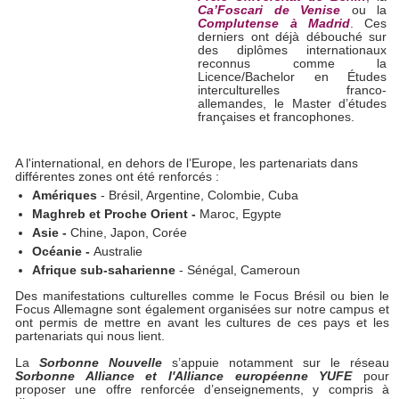
Ca’Foscari de Venise
ou la
Complutense à Madrid
. Ces
derniers ont déjà débouché sur
des diplômes internationaux
reconnus comme la
Licence/Bachelor en Études
interculturelles franco-
allemandes, le Master d’études
françaises et francophones.
A l'international, en dehors de l’Europe, les partenariats dans
différentes zones ont été renforcés :
Amériques
- Brésil, Argentine, Colombie, Cuba
Maghreb et Proche Orient -
Maroc, Egypte
Asie -
Chine, Japon, Corée
Océanie -
Australie
Afrique sub-saharienne
- Sénégal, Cameroun
Des manifestations culturelles comme le Focus Brésil ou bien le
Focus Allemagne sont également organisées sur notre campus et
ont permis de mettre en avant les cultures de ces pays et les
partenariats qui nous lient.
La
Sorbonne Nouvelle
s’appuie notamment sur le réseau
Sorbonne Alliance et l'Alliance européenne YUFE
pour
proposer une
offre renforcée d’enseignements, y compris à