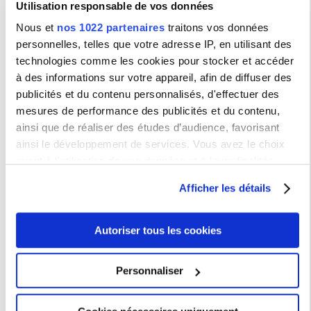
Utilisation responsable de vos données
Nous et
nos 1022 partenaires
traitons vos données
Université
Université Française
personnelles, telles que votre adresse IP, en utilisant des
UNICA
Franco
d'Égypte
Allemande
technologies comme les cookies pour stocker et accéder
à des informations sur votre appareil, afin de diffuser des
publicités et du contenu personnalisés, d'effectuer des
Université
Franco-
YUFE
mesures de performance des publicités et du contenu,
Italienne
ainsi que de réaliser des études d’audience, favorisant
ainsi le développement de services. Vous avez le choix
quant à l'utilisation de vos données et à leurs finalités.
Vice-présidente déléguée aux Affaires Internationales
Vous pouvez modifier ou retirer votre consentement à tout
Afficher les détails
moment en consultant la Déclaration relative aux cookies
ou en cliquant sur l'icône de confidentialité.
Mme Françoise LAVOCAT
Autoriser tous les cookies
Si vous le permettez, nous aimerions également :
Collecter des informations sur votre localisation
Contact
Personnaliser
géographique qui peuvent être précises à plusieurs
mètres près