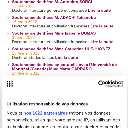
Soutenance de thèse M. Antonino SORCI
12 mai 2022
Doctorat littérature générale et comparée
Lire la suite
Soutenance de thèse M. ADACHI Takanobu
16 mars 2022
Doctorat littérature et civilisation françaises
Lire la suite
Soutenance de thèse Mme Isabelle DUMAS
3 mars 2022
Doctorat littérature et civilisation françaises
Lire la suite
Soutenance de thèse Mme Catherine HUE-HAYNEZ
18 février 2022
Doctorat Etudes latines
Lire la suite
Soutenance de thèse en cotutelle avec l'Université de
Montréal (Canada) Mme Marta CARRARO
14 février 2022
Doctorat littérature générale et comparée
Lire la suite
Soutenance de thèse en cotutelle avec l'Université
d'Islande Mme Gudrun KRISTINSDOTTIR URFALINO
20 janvier 2022
Doctorat littérature et civilisation françaises
Lire la suite
Utilisation responsable de vos données
Nous et
nos 1022 partenaires
traitons vos données
personnelles, telles que votre adresse IP, en utilisant des
Soutenances de thèses 2021
technologies comme les cookies pour stocker et accéder