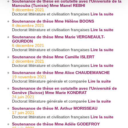
Soutenance de thèse en cotutelle avec l'Université de la
personnelles et définir vos préférences, reportez-vous à la
Manouba (Tunisie) Mme Manel REBHI
section « Détails »
. Vous pouvez modifier ou retirer votre
9 décembre 2021
Doctorat littérature et civilisation françaises
Lire la suite
consentement à tout moment à partir de la déclaration sur
Soutenance de thèse Mme Hélène BOONS
les cookies.
8 décembre 2021
Doctorat littérature et civilisation françaises
Lire la suite
Soutenance de thèse Mme Marie VERGNEAULT-
Les cookies nous permettent de personnaliser le contenu
GOURDON
et les annonces, d'offrir des fonctionnalités relatives aux
6 décembre 2021
Doctorat littérature et civilisation françaises
Lire la suite
médias sociaux et d'analyser notre trafic. Nous
Soutenance de thèse Mme Camille ISLERT
partageons également des informations sur l'utilisation de
2 décembre 2021
notre site avec nos partenaires de médias sociaux, de
Doctorat littérature et civilisation françaises
Lire la suite
publicité et d'analyse, qui peuvent combiner celles-ci avec
Soutenance de thèse Mme Alice CHAUDEMANCHE
19 novembre 2021
d'autres informations que vous leur avez fournies ou qu'ils
Doctorat littérature générale et comparée
Lire la suite
ont collectées lors de votre utilisation de leurs services.
Soutenance de thèse en cotutelle avec l'Université de
Genève (Suisse) Mme Marie KONDRAT
24 juin 2021
Doctorat littérature générale et comparée
Lire la suite
Soutenance de thèse M. Arthur MORISSEAU
17 juin 2021
Doctorat littérature et civilisation françaises
Lire la suite
Soutenance de thèse Mme Adèle GODEFROY