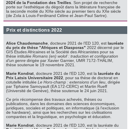
2024 de la Fondation des Treilles
. Son projet de recherche
porte sur l'esthétique du dégoût dans la littérature française de
la seconde moitié du XIXe siècle au premier tiers du XXe siècle
(de Zola à Louis-Ferdinand Céline et Jean-Paul Sartre).
Prix et distinctions 2022
Alice Chaudemanche
, docteure 2021 de l'ED 120, est
lauréate
du prix de thèse "Afriques et Diasporas"
2022 décerné par le
GIS Études Africaines et la Société des Africanistes pour sa
thèse intitulée
Romans (en) wolof : traduction et configuration
d’un genre
dirigée par Xavier Garnier, UMR 7172-THALIM,
thèse soutenue le 19 novembre 2021.
Marie Kondrat
, docteure 2021 de l'ED 120, est la
lauréate du
Prix Latsis Universitaire 2022
, pour sa thèse de doctorat en
cotutelle intitulée
Le Hors-champ : extensions d’un lieu
, dirigée
par Tiphaine Samoyault (EA 172-CERC) et Martin Rueff
(Université de Genève), thèse soutenue le 24 juin 2021.
Ce prix récompense des travaux achevés, thèses ou
publications, dans les domaines des sciences économiques,
juridiques, sociales et politiques, en informatique (à l'exclusion
de hardware), ainsi que les recherches sur les civilisations
comparées et la linguistique, en psychologie et éducation.
Marie Kondrat
, docteure 2021 de l'ED 120, est la lauréate du