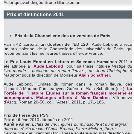
Adler qu'avait dirigée Bruno Blanckeman.
publicité et d'analyse, qui peuvent combiner celles-ci avec
d'autres informations que vous leur avez fournies ou qu'ils
Prix et distinctions 2011
ont collectées lors de votre utilisation de leurs services.
Prix de la Chancellerie des universités de Paris
Parmi 42 lauréats,
un docteur
de l'ED 120
: Aude Leblond a reçu
un prix solennel de la Chancellerie des universités de Paris, qui
récompensent les meilleures thèses d'Île-de-France.
Le
Prix Louis Forest en Lettres et Sciences Humaines
2011 a
été attribué à
Aude Leblond
pour sa thèse intitulée
Vestige du
livre-monde : poétique du roman-fleuve , de Jean-Christophe à
Maumort
sous la direction de Monsieur
Alain Schaffner
.
Aude Leblond, "Limites du roman dans le roman fleuve, des
Thibaut à Maumort" in Jeanyves Guérin et Alain Schaffner (dir.),
La
Portée de l'Histoire. Etudes sur le roman français moderne et
contemporain. Mélanges offerts à Marc Dambre.
Villeneuve
d'Ascq, Roman 20-50, coll. "Actes", 2011, p. 171-186.
Prix de thèse des PSN
Prix de thèse 2010 attribués en 2011
Aurélie Adler
,
Eclats de vie. Figures du minuscule et du marginal
dans les récits de vie d'Annie Ernaux, Pierre Michon, Pierre
Bergounioux et François Bon.
Thèse soutenue sous la direction de