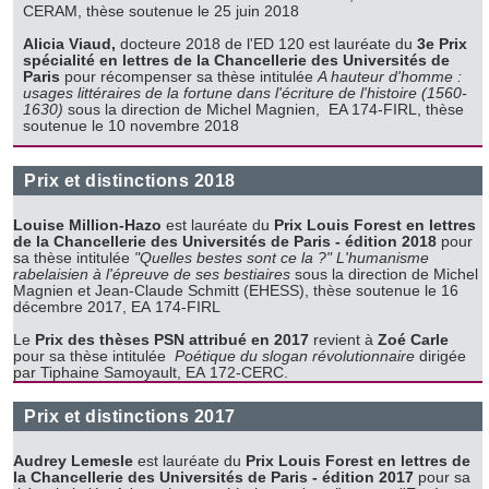
CERAM, thèse soutenue le 25 juin 2018
Alicia Viaud,
docteure 2018 de l'ED 120 est lauréate du
3e Prix
spécialité en lettres de la Chancellerie des Universités de
Paris
pour récompenser sa thèse intitulée
A hauteur d'homme :
usages littéraires de la fortune dans l'écriture de l'histoire (1560-
1630)
sous la direction de Michel Magnien, EA 174-FIRL, thèse
soutenue le 10 novembre 2018
Prix et distinctions 2018
Louise Million-Hazo
est lauréate du
Prix Louis Forest en lettres
de la Chancellerie des Universités de Paris - édition 2018
pour
sa thèse intitulée
"Quelles bestes sont ce la ?" L'humanisme
rabelaisien à l'épreuve de ses bestiaires
sous la direction de Michel
Magnien et Jean-Claude Schmitt (EHESS), thèse soutenue le 16
décembre 2017, EA 174-FIRL
Le
Prix des thèses PSN attribué en 2017
revient à
Zoé Carle
pour sa thèse intitulée
Poétique du slogan révolutionnaire
dirigée
par Tiphaine Samoyault, EA 172-CERC.
Prix et distinctions 2017
Audrey Lemesle
est lauréate du
Prix Louis Forest en lettres de
la Chancellerie des Universités de Paris - édition 2017
pour sa