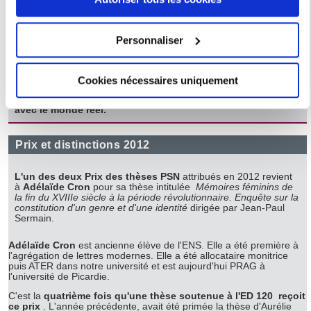
L'un des Prix Louis Forest (Lettres) 2014 a été décerné à
Si vous le permettez, nous aimerions également :
Marie Sorel
; directeur de thèse : Alain Schaffner pour sa
thèse intitulée :
Le Jeu dans l’œuvre de Henry de
Collecter des informations sur votre localisation
Montherlant
.
Personnaliser
Faisant dialoguer l’œuvre de Montherlant avec celles de
géographique qui peuvent être précises à plusieurs
ses contemporains, cette thèse met en évidence le rôle du
mètres près
jeu dans la construction de l’image d’un écrivain
controversé et un peu oublié aujourd’hui. Pointer les atouts
Cookies nécessaires uniquement
Identifier votre appareil en l'analysant activement
et les faiblesses de la posture de joueur conduit à montrer
pour en relever les caractéristiques spécifiques
les relations ambivalentes que la sphère ludique entretient
avec le monde réel.
(empreintes digitales).
Pour en savoir plus sur le traitement de vos données
Prix et distinctions 2012
personnelles et définir vos préférences, reportez-vous à la
section « Détails »
. Vous pouvez modifier ou retirer votre
L'un des deux Prix des thèses PSN
attribués en 2012 revient
consentement à tout moment à partir de la déclaration sur
à
Adélaïde Cron
pour sa
thèse intitulée
Mémoires féminins de
la fin du XVIIIe siècle à la période révolutionnaire. Enquête sur la
les cookies.
constitution d'un genre et d'une identité
dirigée par Jean-Paul
Sermain.
Les cookies nous permettent de personnaliser le contenu
Adélaïde Cron
est ancienne élève de l'ENS. Elle a été première à
et les annonces, d'offrir des fonctionnalités relatives aux
l'agrégation de lettres modernes. Elle a été allocataire monitrice
puis ATER dans notre université et est aujourd'hui PRAG à
médias sociaux et d'analyser notre trafic. Nous
l'université de Picardie.
partageons également des informations sur l'utilisation de
C'est la
quatrième fois qu'une thèse soutenue à l'ED 120 reçoit
notre site avec nos partenaires de médias sociaux, de
ce prix
. L'année précédente, avait été primée la thèse d'Aurélie