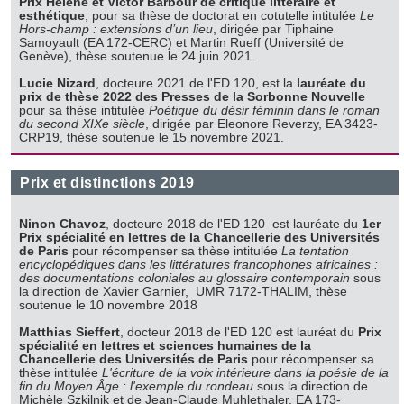
Prix Hélène et Victor Barbour de critique littéraire et
esthétique
, pour sa thèse de doctorat en cotutelle intitulée
Le
Hors-champ : extensions d’un lieu
, dirigée par Tiphaine
Samoyault (EA 172-CERC) et Martin Rueff (Université de
Genève), thèse soutenue le 24 juin 2021.
Lucie Nizard
, docteure 2021 de l'ED 120, est la
lauréate du
prix de thèse 2022 des Presses de la Sorbonne Nouvelle
pour sa thèse intitulée
Poétique du désir féminin dans le roman
du second XIXe siècle
, dirigée par Eleonore Reverzy, EA 3423-
CRP19, thèse soutenue le 15 novembre 2021.
Prix et distinctions 2019
Ninon Chavoz
, docteure 2018 de l'ED 120 est lauréate du
1er
Prix spécialité en lettres de la Chancellerie des Universités
de Paris
pour récompenser sa thèse intitulée
La tentation
encyclopédiques dans les littératures francophones africaines :
des documentations coloniales au glossaire contemporain
sous
la direction de Xavier Garnier, UMR 7172-THALIM, thèse
soutenue le 10 novembre 2018
Matthias Sieffert
, docteur 2018 de l'ED 120 est lauréat du
Prix
spécialité en lettres et sciences humaines de la
Chancellerie des Universités de Paris
pour récompenser sa
thèse intitulée
L'écriture de la voix intérieure dans la poésie de la
fin du Moyen Âge : l'exemple du rondeau
sous la direction de
Michèle Szkilnik et de Jean-Claude Muhlethaler, EA 173-