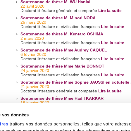
Soutenance de thèse M. WU Hanlai
22 avril 2020
Doctorat littérature générale et comparée
Lire la suite
Soutenance de thèse M. Minori NODA
26 mars 2020
Doctorat littérature et civilisation françaises
Lire la suite
Soutenance de thèse M. Kentaro OSHIMA
2 mars 2020
Doctorat littérature et civilisation françaises
Lire la suite
Soutenance de thèse Mme Audrey CAQUEL
6 février 2020
Doctorat littérature et civilisation françaises
Lire la suite
Soutenance de thèse Mme Marie BONNOT
24 janvier 2020
Doctorat littérature et civilisation françaises
Lire la suite
Soutenance de thèse Mme Sophie JAUSSI en cotutelle av
21 janvier 2020
Doctorat littérature générale et comparée
Lire la suite
Soutenance de thèse Mme Hadil KARKAR
18 janvier 2020
Doctorat littérature générale et comparée
Lire la suite
de vos données
Soutenance de thèse Mme Martine BUIS
18 janvier 2020
Doctorat littérature générale et comparée
Lire la suite
ires
traitons vos données personnelles, telles que votre adresse I
 cookies pour stocker et accéder à des informations sur votre a