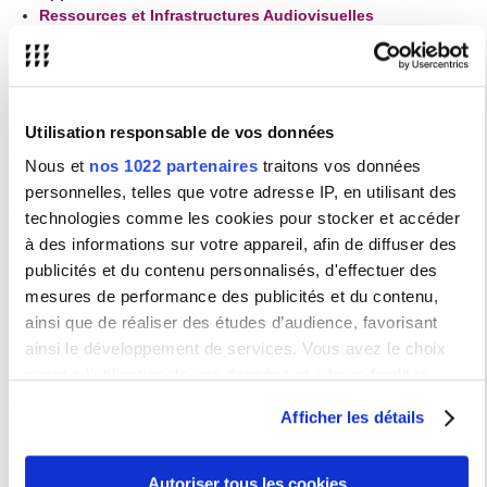
Ressources et Infrastructures Audiovisuelles
Plateforme de cours iCampus
Informations utiles
Activation du compte isorbonne, changement ou réinitialisation
de mot de passe
La charte numérique de l'Université
Utilisation responsable de vos données
La charte de l'utilisation des mails
Nous et
nos 1022 partenaires
traitons vos données
personnelles, telles que votre adresse IP, en utilisant des
Assistance informatique
technologies comme les cookies pour stocker et accéder
Vous avez rencontré un problème avec vos outils informatiques ou vous
à des informations sur votre appareil, afin de diffuser des
avez besoin d'aide. Merci de renseigner le formulaire dédié sur
notre
gestionnaire de ticket
.
publicités et du contenu personnalisés, d'effectuer des
mesures de performance des publicités et du contenu,
Comment créer un ticket :
ainsi que de réaliser des études d’audience, favorisant
Mode d'emploi papier
Mode d'emploi en vidéo
ainsi le développement de services. Vous avez le choix
quant à l'utilisation de vos données et à leurs finalités.
Vous pouvez modifier ou retirer votre consentement à tout
Afficher les détails
moment en consultant la Déclaration relative aux cookies
ou en cliquant sur l'icône de confidentialité.
Autoriser tous les cookies