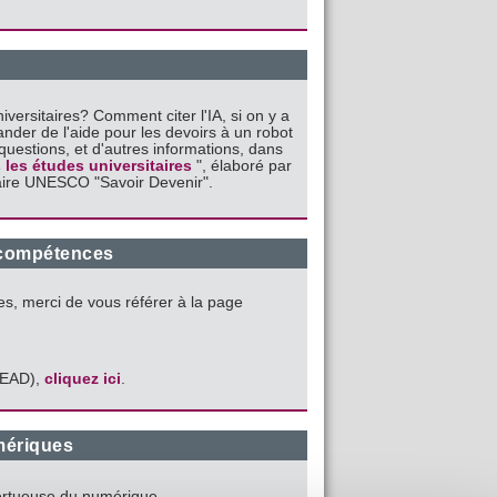
versitaires? Comment citer l'IA, si on y a
nder de l'aide pour les devoirs à un robot
uestions, et d'autres informations, dans
 les études universitaires
", élaboré par
haire UNESCO "Savoir Devenir".
 compétences
es, merci de vous référer à la page
ENEAD),
cliquez ici
.
umériques
vertueuse du numérique.