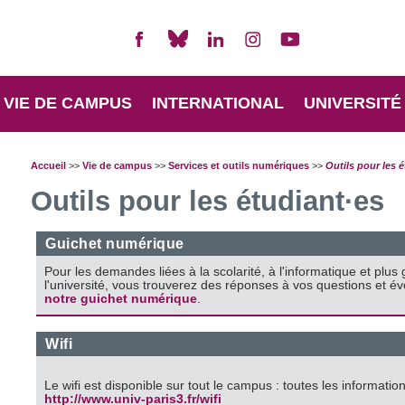
VIE DE CAMPUS
INTERNATIONAL
UNIVERSITÉ
Accueil
>>
Vie de campus
>>
Services et outils numériques
>>
Outils pour les 
Outils pour les étudiant·es
Guichet numérique
Pour les demandes liées à la scolarité, à l'informatique et plus
l'université, vous trouverez des réponses à vos questions et é
notre guichet numérique
.
Wifi
Le wifi est disponible sur tout le campus : toutes les informati
http://www.univ-paris3.fr/wifi