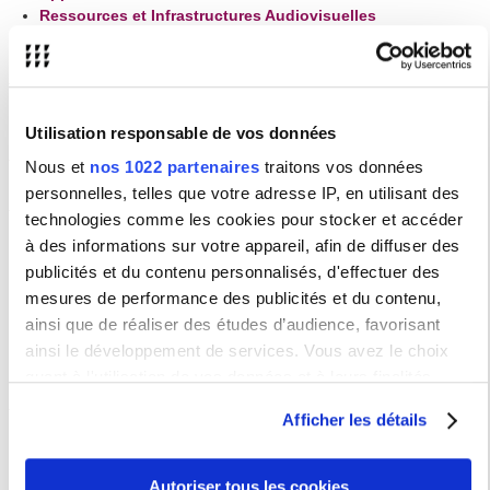
Ressources et Infrastructures Audiovisuelles
Plateforme de cours iCampus
Informations utiles
Activation du compte isorbonne, changement ou réinitialisation
de mot de passe
La charte numérique de l'Université
Utilisation responsable de vos données
La charte de l'utilisation des mails
Nous et
nos 1022 partenaires
traitons vos données
personnelles, telles que votre adresse IP, en utilisant des
Assistance informatique
technologies comme les cookies pour stocker et accéder
Vous avez rencontré un problème avec vos outils informatiques ou vous
à des informations sur votre appareil, afin de diffuser des
avez besoin d'aide. Merci de renseigner le formulaire dédié sur
notre
gestionnaire de ticket
.
publicités et du contenu personnalisés, d'effectuer des
mesures de performance des publicités et du contenu,
Comment créer un ticket :
ainsi que de réaliser des études d’audience, favorisant
Mode d'emploi papier
Mode d'emploi en vidéo
ainsi le développement de services. Vous avez le choix
quant à l'utilisation de vos données et à leurs finalités.
Vous pouvez modifier ou retirer votre consentement à tout
Afficher les détails
moment en consultant la Déclaration relative aux cookies
ou en cliquant sur l'icône de confidentialité.
Autoriser tous les cookies