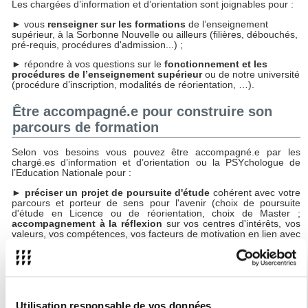
Les chargées d’information et d’orientation sont joignables pour :
► vous
renseigner sur les formations
de l’enseignement
supérieur, à la Sorbonne Nouvelle ou ailleurs (filières, débouchés,
pré-requis, procédures d'admission...) ;
► répondre à vos questions sur le
fonctionnement et les
procédures de l’enseignement supérieur
ou de notre université
(procédure d’inscription, modalités de réorientation, …).
Être accompagné.e pour construire son
parcours de formation
Selon vos besoins vous pouvez être accompagné.e par les
chargé.es d’information et d’orientation ou la PSYchologue de
l’Education Nationale pour :
►
préciser un projet de poursuite d'étude
cohérent avec votre
parcours et porteur de sens pour l'avenir (choix de poursuite
d'étude en Licence ou de réorientation, choix de Master ;
accompagnement à la réflexion
sur vos centres d'intérêts, vos
valeurs, vos compétences, vos facteurs de motivation en lien avec
les parcours envisageables) ;
► vous aider à
préparer vos candidatures pour des
formations
(CV, lettres de motivation, entretien); repérer et
valoriser vos expériences significatives (stages, job étudiant,
service civique, engagement associatif, césure, autres
expériences extra-scolaires...)
Utilisation responsable de vos données