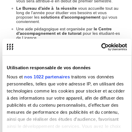
vous sera attribué-e en début de premier semestre.
Le Bureau d'aide à la réussite
vous accueille tout au
long de l'année pour étudier vos besoins et vous
proposer les
solutions d'accompagnement
qui vous
conviennent.
Une aide pédagogique est organisée par
le Centre
d'accompagnement et de tutorat
pour les étudiant-es
de Licence.
Des activités organisées en présentiel et en
Utilisation responsable de vos données
ligne
Nous et
nos 1022 partenaires
traitons vos données
personnelles, telles que votre adresse IP, en utilisant des
Tout au long de l'année universitaire, le Bureau d'aide à la
réussite propose des activités autour de l'
organisation de votre
technologies comme les cookies pour stocker et accéder
travail
et du
développement personnel
. L'objectif est de
vous
à des informations sur votre appareil, afin de diffuser des
aider à mieux travailler et à développer votre potentiel
.
publicités et du contenu personnalisés, d'effectuer des
Des sujets tels que la
confiance en soi
, la
gestion du stress
, la
motivation
et la
préparation mentale aux examens
seront
mesures de performance des publicités et du contenu,
traités sous des formats variés :
ateliers
en présentiel ou en
ainsi que de réaliser des études d’audience, favorisant
ligne,
webinaires
,
conférences
,
vidéos
.
ainsi le développement de services. Vous avez le choix
Ces activités vont permettront d'explorer ces thématiques