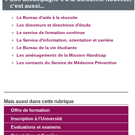
c'est aussi...
et les annonces, d'offrir des fonctionnalités relatives aux
médias sociaux et d'analyser notre trafic. Nous
Le Bureau d'aide à la réussite
partageons également des informations sur l'utilisation de
Les directeurs et directrices d'étude
notre site avec nos partenaires de médias sociaux, de
Le service de formation continue
publicité et d'analyse, qui peuvent combiner celles-ci avec
Le Service d'information, orientation et carrière
d'autres informations que vous leur avez fournies ou qu'ils
Le Bureau de la vie étudiante
ont collectées lors de votre utilisation de leurs services.
Les aménagements de la Mission Handicap
Les contacts du Service de Médecine Préventive
Offre de formation
Inscription à l'Université
Evaluations et examens