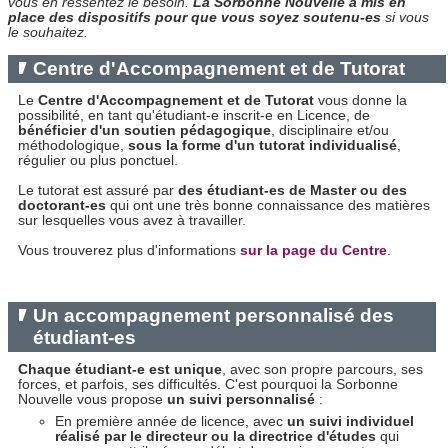
vous en ressentez le besoin.
L
a Sorbonne Nouvelle a mis en
place des dispositifs pour que vous soyez soutenu-es
si vous
le souhaitez.
Centre d'Accompagnement et de Tutorat
Le
Centre d'Accompagnement et de Tutorat
vous donne la
possibilité, en tant qu'étudiant-e inscrit-e en Licence, de
bénéficier d'un soutien pédagogique
, disciplinaire et/ou
méthodologique,
sous la forme d'un tutorat individualisé
,
régulier ou plus ponctuel.
Le tutorat est assuré par
des étudiant-es de Master ou des
doctorant-es
qui ont une très bonne connaissance des matières
sur lesquelles vous avez à travailler.
Vous trouverez plus d'informations
sur la page du Centre
.
Un accompagnement personnalisé des
étudiant-es
Chaque étudiant-e est unique
, avec son propre parcours, ses
forces, et parfois, ses difficultés. C'est pourquoi la Sorbonne
Nouvelle vous propose
un suivi personnalisé
:
En première année de licence, avec
un suivi individuel
réalisé par le directeur ou la directrice d'études
qui