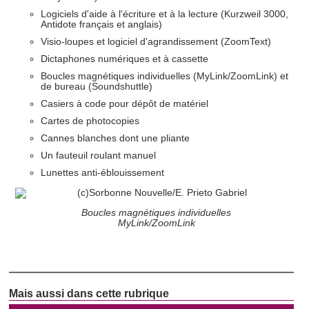
médias sociaux et d'analyser notre trafic. Nous
Logiciels d'aide à l'écriture et à la lecture (Kurzweil 3000,
partageons également des informations sur l'utilisation de
Antidote français et anglais)
notre site avec nos partenaires de médias sociaux, de
Visio-loupes et logiciel d'agrandissement (ZoomText)
publicité et d'analyse, qui peuvent combiner celles-ci avec
Dictaphones numériques et à cassette
d'autres informations que vous leur avez fournies ou qu'ils
Boucles magnétiques individuelles (MyLink/ZoomLink) et
ont collectées lors de votre utilisation de leurs services.
de bureau (Soundshuttle)
Casiers à code pour dépôt de matériel
Cartes de photocopies
Cannes blanches dont une pliante
Un fauteuil roulant manuel
Lunettes anti-éblouissement
Boucles magnétiques individuelles
MyLink/ZoomLink