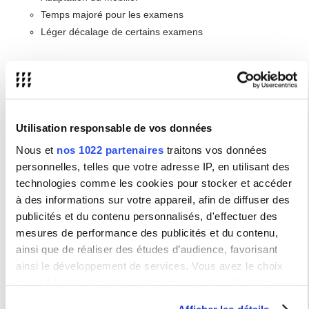
Temps majoré pour les examens
Léger décalage de certains examens
Les aides humaines
L’équipe de la Mission handicap peut proposer des
Utilisation responsable de vos données
tutorats pédagogiques
, une
aide au travail en
bibliothèque
et la
prise de cours en note
, grâce à son
Nous et
nos 1022 partenaires
traitons vos données
réseau d’
étudiant·e·s aidant·e·s
.
personnelles, telles que votre adresse IP, en utilisant des
technologies comme les cookies pour stocker et accéder
Un·e
référent·e handicap
, souvent un·e enseignant·e, est
présent·e dans chaque composante
et dans la
Bibliothèque
à des informations sur votre appareil, afin de diffuser des
Centrale
. Il ou elle y constitue votre relais (questions concernant
publicités et du contenu personnalisés, d'effectuer des
l’organisation et le fonctionnement de la formation).
mesures de performance des publicités et du contenu,
ainsi que de réaliser des études d’audience, favorisant
ainsi le développement de services. Vous avez le choix
Projet et insertion professionnels
quant à l'utilisation de vos données et à leurs finalités.
Vous pouvez modifier ou retirer votre consentement à tout
Vous avez la possibilité de préparer votre
projet professionnel