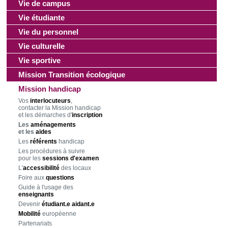
Vie de campus
Vie étudiante
Vie du personnel
Vie culturelle
Vie sportive
Mission Transition écologique
Mission handicap
Vos
interlocuteurs
,
contacter la Mission handicap
et les démarches d'
inscription
Les
aménagements
et les
aides
Les
référents
handicap
Les procédures à suivre
pour les
sessions d'examen
L'
accessibilité
des locaux
Foire aux
questions
Guide à l'usage des
enseignants
Devenir
étudiant.e aidant.e
Mobilité
européenne
Partenariats