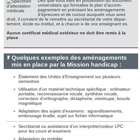
Dès que vous êtes en pos­session du document
universitaire qui formalise le plan d’accom­
pagnement en pré­cisant les aménage­ments
d’épreuves et de cursus auxquels vous avez
droit, il convient de le remettre au secrétariat de votre dépar­
tement, école ou institut, et à chacun·e de vos ensei­gnant·es.
Aucun certificat médical extérieur ne doit être remis à la
place
.
Quelques exemples des aménagements
mis en place par la Mission handicap :
Étalement des Unités d’Enseignement sur plusieurs
semestres
Utilisation d’un matériel technique spécifique : ordinateur
portable, reconnaissance vocale, synthèse vocale,
correcteur d'orthographe, dictaphone, visioloupe, boucle
magnétique
Adaptation des sujets d’examens : agrandissements,
embossage braille, sujet sur fichier informatique
Secrétariat ou assistance d’un interprète/codeur LPC
pour les cours et examens
Adaptation du mobilier