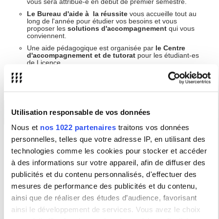
vous sera attribué-e en début de premier semestre.
Le Bureau d'aide à la réussite
vous accueille tout au
long de l'année pour étudier vos besoins et vous
proposer les
solutions d'accompagnement
qui vous
conviennent.
Une aide pédagogique est organisée par
le Centre
d'accompagnement et de tutorat
pour les étudiant-es
de Licence.
Des activités organisées en présentiel et en
Utilisation responsable de vos données
ligne
Nous et
nos 1022 partenaires
traitons vos données
personnelles, telles que votre adresse IP, en utilisant des
Tout au long de l'année universitaire, le Bureau d'aide à la
réussite propose des activités autour de l'
organisation de votre
technologies comme les cookies pour stocker et accéder
travail
et du
développement personnel
. L'objectif est de
vous
à des informations sur votre appareil, afin de diffuser des
aider à mieux travailler et à développer votre potentiel
.
publicités et du contenu personnalisés, d'effectuer des
Des sujets tels que la
confiance en soi
, la
gestion du stress
, la
motivation
et la
préparation mentale aux examens
seront
mesures de performance des publicités et du contenu,
traités sous des formats variés :
ateliers
en présentiel ou en
ainsi que de réaliser des études d’audience, favorisant
ligne,
webinaires
,
conférences
,
vidéos
.
ainsi le développement de services. Vous avez le choix
Ces activités vont permettront d'explorer ces thématiques