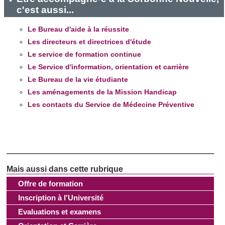
c'est aussi...
et les annonces, d'offrir des fonctionnalités relatives aux
médias sociaux et d'analyser notre trafic. Nous
Le Bureau d'aide à la réussite
partageons également des informations sur l'utilisation de
Les directeurs et directrices d'étude
notre site avec nos partenaires de médias sociaux, de
Le service de formation continue
publicité et d'analyse, qui peuvent combiner celles-ci avec
Le Service d'information, orientation et carrière
d'autres informations que vous leur avez fournies ou qu'ils
Le Bureau de la vie étudiante
ont collectées lors de votre utilisation de leurs services.
Les aménagements de la Mission Handicap
Les contacts du Service de Médecine Préventive
Offre de formation
Inscription à l'Université
Evaluations et examens