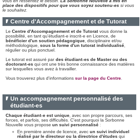
vous en ressentez le besoin.
L
a Sorbonne Nouvelle a mis en
place des dispositifs pour que vous soyez soutenu-es
si vous
le souhaitez.
Centre d'Accompagnement et de Tutorat
Le
Centre d'Accompagnement et de Tutorat
vous donne la
possibilité, en tant qu'étudiant-e inscrit-e en Licence, de
bénéficier d'un soutien pédagogique
, disciplinaire et/ou
méthodologique,
sous la forme d'un tutorat individualisé
,
régulier ou plus ponctuel.
Le tutorat est assuré par
des étudiant-es de Master ou des
doctorant-es
qui ont une très bonne connaissance des matières
sur lesquelles vous avez à travailler.
Vous trouverez plus d'informations
sur la page du Centre
.
Un accompagnement personnalisé des
étudiant-es
Chaque étudiant-e est unique
, avec son propre parcours, ses
forces, et parfois, ses difficultés. C'est pourquoi la Sorbonne
Nouvelle vous propose
un suivi personnalisé
:
En première année de licence, avec
un suivi individuel
réalisé par le directeur ou la directrice d'études
qui