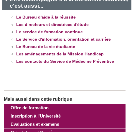
c'est aussi...
et les annonces, d'offrir des fonctionnalités relatives aux
médias sociaux et d'analyser notre trafic. Nous
Le Bureau d'aide à la réussite
partageons également des informations sur l'utilisation de
Les directeurs et directrices d'étude
notre site avec nos partenaires de médias sociaux, de
Le service de formation continue
publicité et d'analyse, qui peuvent combiner celles-ci avec
Le Service d'information, orientation et carrière
d'autres informations que vous leur avez fournies ou qu'ils
Le Bureau de la vie étudiante
ont collectées lors de votre utilisation de leurs services.
Les aménagements de la Mission Handicap
Les contacts du Service de Médecine Préventive
Offre de formation
Inscription à l'Université
Evaluations et examens