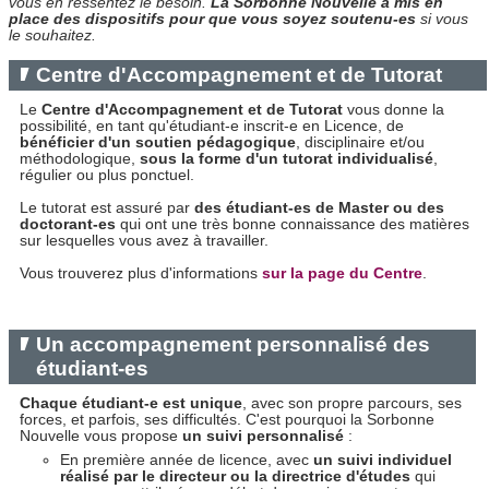
vous en ressentez le besoin.
L
a Sorbonne Nouvelle a mis en
place des dispositifs pour que vous soyez soutenu-es
si vous
le souhaitez.
Centre d'Accompagnement et de Tutorat
Le
Centre d'Accompagnement et de Tutorat
vous donne la
possibilité, en tant qu'étudiant-e inscrit-e en Licence, de
bénéficier d'un soutien pédagogique
, disciplinaire et/ou
méthodologique,
sous la forme d'un tutorat individualisé
,
régulier ou plus ponctuel.
Le tutorat est assuré par
des étudiant-es de Master ou des
doctorant-es
qui ont une très bonne connaissance des matières
sur lesquelles vous avez à travailler.
Vous trouverez plus d'informations
sur la page du Centre
.
Un accompagnement personnalisé des
étudiant-es
Chaque étudiant-e est unique
, avec son propre parcours, ses
forces, et parfois, ses difficultés. C'est pourquoi la Sorbonne
Nouvelle vous propose
un suivi personnalisé
:
En première année de licence, avec
un suivi individuel
réalisé par le directeur ou la directrice d'études
qui