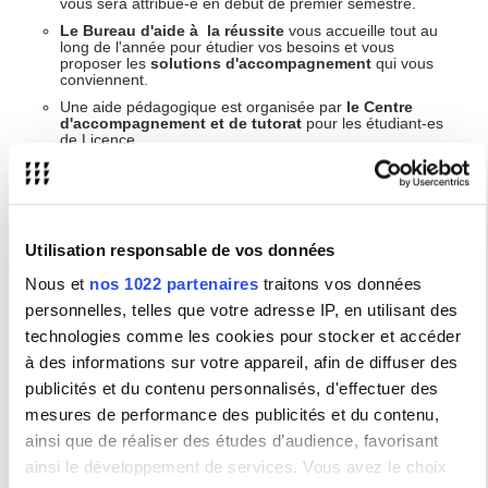
vous sera attribué-e en début de premier semestre.
Le Bureau d'aide à la réussite
vous accueille tout au
long de l'année pour étudier vos besoins et vous
proposer les
solutions d'accompagnement
qui vous
conviennent.
Une aide pédagogique est organisée par
le Centre
d'accompagnement et de tutorat
pour les étudiant-es
de Licence.
Des activités organisées en présentiel et en
Utilisation responsable de vos données
ligne
Nous et
nos 1022 partenaires
traitons vos données
personnelles, telles que votre adresse IP, en utilisant des
Tout au long de l'année universitaire, le Bureau d'aide à la
réussite propose des activités autour de l'
organisation de votre
technologies comme les cookies pour stocker et accéder
travail
et du
développement personnel
. L'objectif est de
vous
à des informations sur votre appareil, afin de diffuser des
aider à mieux travailler et à développer votre potentiel
.
publicités et du contenu personnalisés, d'effectuer des
Des sujets tels que la
confiance en soi
, la
gestion du stress
, la
motivation
et la
préparation mentale aux examens
seront
mesures de performance des publicités et du contenu,
traités sous des formats variés :
ateliers
en présentiel ou en
ainsi que de réaliser des études d’audience, favorisant
ligne,
webinaires
,
conférences
,
vidéos
.
ainsi le développement de services. Vous avez le choix
Ces activités vont permettront d'explorer ces thématiques