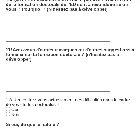
section « Détails »
. Vous pouvez modifier ou retirer votre
de la formation doctorale de l’ED sont à reconduire selon
consentement à tout moment à partir de la déclaration sur
vous ? Pourquoi ? (N’hésitez pas à développer)
les cookies.
Les cookies nous permettent de personnaliser le contenu
et les annonces, d'offrir des fonctionnalités relatives aux
médias sociaux et d'analyser notre trafic. Nous
11/ Avez-vous d'autres remarques ou d'autres suggestions à
partageons également des informations sur l'utilisation de
formuler sur la formation doctorale ? (n'hésitez pas à
développer)
notre site avec nos partenaires de médias sociaux, de
publicité et d'analyse, qui peuvent combiner celles-ci avec
d'autres informations que vous leur avez fournies ou qu'ils
ont collectées lors de votre utilisation de leurs services.
12/ Rencontrez-vous actuellement des difficultés dans le cadre
de vos études doctorales ?
Oui
Non
Si oui, de quelle nature ?