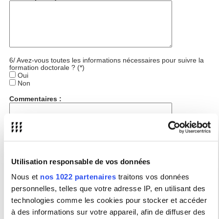
6/ Avez-vous toutes les informations nécessaires pour suivre la
formation doctorale ? (*)
Oui
Non
Commentaires :
Utilisation responsable de vos données
7) Les dates proposées vous permettent-elles d'assister aux
formations ?
Nous et
nos 1022 partenaires
traitons vos données
Oui
Non
personnelles, telles que votre adresse IP, en utilisant des
technologies comme les cookies pour stocker et accéder
Commentaires :
à des informations sur votre appareil, afin de diffuser des