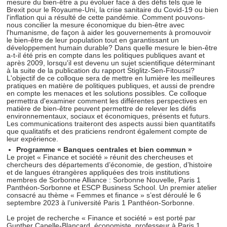
mesure du bien-être a pu évoluer face à des défis tels que le
Brexit pour le Royaume-Uni, la crise sanitaire du Covid-19 ou bien
l'inflation qui a résulté de cette pandémie. Comment pouvons-
nous concilier la mesure économique du bien-être avec
l'humanisme, de façon à aider les gouvernements à promouvoir
le bien-être de leur population tout en garantissant un
développement humain durable? Dans quelle mesure le bien-être
a-t-il été pris en compte dans les politiques publiques avant et
après 2009, lorsqu'il est devenu un sujet scientifique déterminant
à la suite de la publication du rapport Stiglitz-Sen-Fitoussi?
L'objectif de ce colloque sera de mettre en lumière les meilleures
pratiques en matière de politiques publiques, et aussi de prendre
en compte les menaces et les solutions possibles. Ce colloque
permettra d'examiner comment les différentes perspectives en
matière de bien-être peuvent permettre de relever les défis
environnementaux, sociaux et économiques, présents et futurs.
Les communications traiteront des aspects aussi bien quantitatifs
que qualitatifs et des praticiens rendront également compte de
leur expérience.
Programme « Banques centrales et bien commun »
Le projet « Finance et société » réunit des chercheuses et
chercheurs des départements d’économie, de gestion, d’histoire
et de langues étrangères appliquées des trois institutions
membres de Sorbonne Alliance : Sorbonne Nouvelle, Paris 1
Panthéon-Sorbonne et ESCP Business School. Un premier atelier
consacré au thème « Femmes et finance » s’est déroulé le 6
septembre 2023 à l’université Paris 1 Panthéon-Sorbonne.
Le projet de recherche « Finance et société » est porté par
Gunther Capelle-Blancard, économiste, professeur à Paris 1