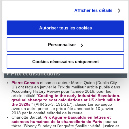
Vous pouvez modifier ou retirer votre consentement à tout
Yann Béliard
, co-coordinator du Labour and Empire
Afficher les détails
Working Group du European Labour History Network
moment en consultant la Déclaration relative aux cookies
(ELHN)
ou en cliquant sur l'icône de confidentialité.
Annick Cizel
, nommée au sein du Conseil d’Orientation du
think-tank Open Diplomacy
Autoriser tous les cookies
Sarah Pickard
, co-convenor du Young People's Politics
specialist group de la Political Studies Association
Si vous le permettez, nous aimerions également :
Emmanuelle Avril
, co-convenor du Political Leadership
Collecter des informations sur votre localisation
specialist group de la Political Studies Association
Personnaliser
Emmanuelle Avril
, membre international du conseil
géographique qui peuvent être précises à plusieurs
consultatif de la
North American Conference on British
Studies
(NACBS)
mètres près
Cookies nécessaires uniquement
Identifier votre appareil en l'analysant activement
pour en relever les caractéristiques spécifiques
Prix et distinctions
(empreintes digitales).
Pierre Gervais
et son co-auteur Martin Quinn (Dublin City
Pour en savoir plus sur le traitement de vos données
U.) ont reçu en janvier le Prix du meilleur article publié dans
personnelles et définir vos préférences, reportez-vous à la
Accounting History Review pour l'année 2016, pour leur
article intitulé "
Costing in the early Industrial Revolution:
section « Détails »
. Vous pouvez modifier ou retirer votre
gradual change to cost calculations at US cloth mills in
the 1820s’
" (AHR 26-3: 191-217), classé 1er ex-aequo
consentement à tout moment à partir de la déclaration sur
avec un autre primé. Le prix a été annoncé le 10 janvier
les cookies.
2018 par le comité éditorial de la revue.
Charlotte Barcat,
Prix Aguirre-Basualdo en lettres et
sciences humaines de la chancellerie de Paris
pour sa
Les cookies nous permettent de personnaliser le contenu
thèse "Bloody Sunday et l’enquête Saville : vérité, justice et