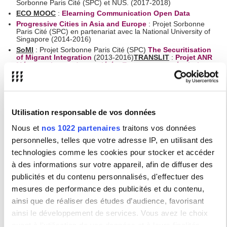
Sorbonne Paris Cité (SPC) et NUS. (2017-2018)
ECO MOOC
:
Elearning Communication Open Data
Progressive Cities in Asia and Europe
: Projet Sorbonne
Paris Cité (SPC) en partenariat avec la National University of
Singapore (2014-2016)
SoMI
: Projet Sorbonne Paris Cité (SPC)
The Securitisation
of Migrant Integration
(2013-2016)
TRANSLIT
:
Projet ANR
Métamorphoses des sociétés. Emergences et évolutions
des cultures et phénomènes culturels
Programme du
colloque final de l'ANR TRANSLIT
ici
Affiche du colloque final de l'ANR TRANSLIT
ici
Argumenatire du projet l'ANR TRANSLIT
ic
i
ECFOLI
Utilisation responsable de vos données
WHIG
: Projet Sorbonne Paris Cité (SPC) What is Governed
in Paris and London (WHIG) (2013-2016)
Nous et
nos 1022 partenaires
traitons vos données
Chaire UNESCO
« savoir devenir dans le développement
personnelles, telles que votre adresse IP, en utilisant des
numérique durable: maîtriser les cultures de l´information »
avec le soutien de l´UNESCO, pour développer des projets
technologies comme les cookies pour stocker et accéder
innovants en translittératie
à des informations sur votre appareil, afin de diffuser des
Projet européen dans le programme cadre « innovation et
compétitivité », ECO (E-learning, Communication et Open-
publicités et du contenu personnalisés, d'effectuer des
Data), pour la création de MOOC sur les fondamentaux du
mesures de performance des publicités et du contenu,
numérique
ainsi que de réaliser des études d’audience, favorisant
PIR ISCC-CNRS : limin-r
Responsabilités au sein de réseaux et
ainsi le développement de services. Vous avez le choix
sociétés savantes
quant à l'utilisation de vos données et à leurs finalités.