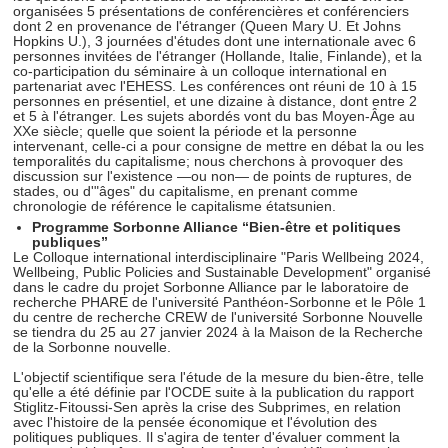
organisées 5 présentations de conférencières et conférenciers
dont 2 en provenance de l'étranger (Queen Mary U. Et Johns
Hopkins U.), 3 journées d'études dont une internationale avec 6
personnes invitées de l'étranger (Hollande, Italie, Finlande), et la
co-participation du séminaire à un colloque international en
partenariat avec l'EHESS. Les conférences ont réuni de 10 à 15
personnes en présentiel, et une dizaine à distance, dont entre 2
et 5 à l'étranger. Les sujets abordés vont du bas Moyen-Âge au
XXe siècle; quelle que soient la période et la personne
intervenant, celle-ci a pour consigne de mettre en débat la ou les
temporalités du capitalisme; nous cherchons à provoquer des
discussion sur l'existence —ou non— de points de ruptures, de
stades, ou d'"âges" du capitalisme, en prenant comme
chronologie de référence le capitalisme étatsunien.
Programme Sorbonne Alliance “Bien-être et politiques
publiques”
Le Colloque international interdisciplinaire "Paris Wellbeing 2024,
Wellbeing, Public Policies and Sustainable Development" organisé
dans le cadre du projet Sorbonne Alliance par le laboratoire de
recherche PHARE de l'université Panthéon-Sorbonne et le Pôle 1
du centre de recherche CREW de l'université Sorbonne Nouvelle
se tiendra du 25 au 27 janvier 2024 à la Maison de la Recherche
de la Sorbonne nouvelle.
L'objectif scientifique sera l'étude de la mesure du bien-être, telle
qu'elle a été définie par l'OCDE suite à la publication du rapport
Stiglitz-Fitoussi-Sen après la crise des Subprimes, en relation
avec l'histoire de la pensée économique et l'évolution des
politiques publiques. Il s'agira de tenter d'évaluer comment la