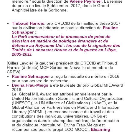
mémoire." sous la direction de
Valérie Peyronel
. La remise
et les annonces, d'offrir des fonctionnalités relatives aux
du prix a eu lieu le 5 décembre 2017, dans le Grand
Amphithéâtre de la Sorbonne.
médias sociaux et d'analyser notre trafic. Nous
partageons également des informations sur l'utilisation de
Thibaud Harrois
, prix CRECIB de la meilleure thèse 2017
notre site avec nos partenaires de médias sociaux, de
sur la civilisation britannique sous la direction de
Pauline
publicité et d'analyse, qui peuvent combiner celles-ci avec
Schnapper
:
Le Parti conservateur et le processus de prise de
d'autres informations que vous leur avez fournies ou qu'ils
décision en matière de politique étrangère et de
défense au Royaume-Uni : les cas de la signature des
ont collectées lors de votre utilisation de leurs services.
Traités de Lancaster House et de la guerre en Libye,
2005-2011
[Gilles Leydier (à gauche) président du CRECIB et Thibaud
Harrois (à droite) MCF Sorbonne Nouvelle et membre de
CREW]
Pauline Schnapper
a reçu la médaille du mérite en 2016
pour son oeuvre de recherche.
Divina Frau-Meigs
a été lauréate du prix Global MIL Award
2016.
Le Global MIL Award est attribué annuellement par le
United Nation Education Scientific and Cultural Organization
(UNESCO), la UN Alliance of Civilizations (UNAoC), et la
Global Alliance for Partnerships on Media and Information
Literacy (GAPMIL) en reconnaissance du travail et des
contributions des individus, universitaires, ONGs et
organisations dans le champ des médias, de l'information
et du dialogue interculturel. Divina Frau-Meigs est
récompensée pour le projet ECO MOOC :
Elearning