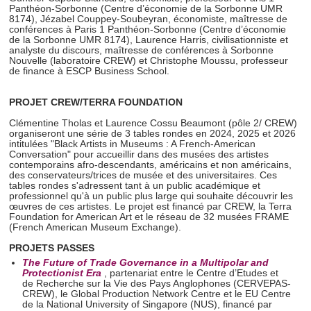
Panthéon-Sorbonne (Centre d’économie de la Sorbonne UMR
8174), Jézabel Couppey-Soubeyran, économiste, maîtresse de
conférences à Paris 1 Panthéon-Sorbonne (Centre d’économie
de la Sorbonne UMR 8174), Laurence Harris, civilisationniste et
analyste du discours, maîtresse de conférences à Sorbonne
Nouvelle (laboratoire CREW) et Christophe Moussu, professeur
de finance à ESCP Business School.
PROJET CREW/TERRA FOUNDATION
Clémentine Tholas et Laurence Cossu Beaumont (pôle 2/ CREW)
organiseront une série de 3 tables rondes en 2024, 2025 et 2026
intitulées "Black Artists in Museums : A French-American
Conversation" pour accueillir dans des musées des artistes
contemporains afro-descendants, américains et non américains,
des conservateurs/trices de musée et des universitaires. Ces
tables rondes s'adressent tant à un public académique et
professionnel qu'à un public plus large qui souhaite découvrir les
œuvres de ces artistes. Le projet est financé par CREW, la Terra
Foundation for American Art et le réseau de 32 musées FRAME
(French American Museum Exchange).
PROJETS PASSES
The Future of Trade Governance
in a Multipolar and
Protectionist Era
, partenariat entre le Centre d’Etudes et
de Recherche sur la Vie des Pays Anglophones (CERVEPAS-
CREW), le Global Production Network Centre et le EU Centre
de la National University of Singapore (NUS), financé par