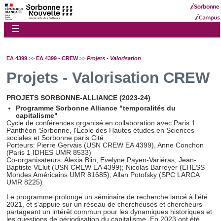
☰
EA 4399
>>
EA 4399 - CREW
>>
Projets - Valorisation
Projets - Valorisation CREW
PROJETS SORBONNE-ALLIANCE
(2023-24)
Programme Sorbonne Alliance "temporalités du
capitalisme"
Cycle de conférences organisé en collaboration avec Paris 1
Panthéon-Sorbonne, l'École des Hautes études en Sciences
sociales et Sorbonne paris Cité
Porteurs: Pierre Gervais (USN CREW EA 4399), Anne Conchon
(Paris 1 IDHES UMR 8533)
Co-organisateurs: Alexia Blin, Evelyne Payen-Variéras, Jean-
Baptiste VElut (USN CREW EA 4399); Nicolas Barreyer (EHESS
Mondes Américains UMR 81685); Allan Potofsky (SPC LARCA
UMR 8225)
Le programme prolonge un séminaire de recherche lancé à l'été
2021, et s'appuie sur un réseau de chercheuses et chercheurs
partageant un intérêt commun pour les dynamiques historiques et
les questions de périodisation du capitalisme. En 2023 ont été