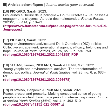
iii) Articles scientifiques
|
Journal articles (peer-reviewed)
[16]
PICKARD, Sarah
. 2023.
Les jeunes à l’heure de la politique « Do-It-Ourselves ». Jeunesses 
engagements citoyens : Au-delà des malentendus.
France Forum
,
2023/2, no. 414, p. 19–21.
(
https://www.franceforum.eu/product-page/france-forum-n-414-
Jeunesses
)
[17]
PICKARD, Sarah
. 2022.
Young environmental activists and Do-It-Ourselves (DIO) politics:
Collective engagement, generational agency, efficacy, belonging and
hope.
Journal of Youth Studies
, vol. 25, no. 6, p. 730–750.
(
doi.org/10.1080/13676261.2022.2046258
)
PDF
[18] SLOAM, James,
PICKARD, Sarah
& HENN, Matt. 2022.
Young yeople and environmental activism: The transformation of
democratic politics.
Journal of Youth Studies
, vol. 25, no. 6, p. 683–
691.
(
doi.org/10.1080/13676261.2022.2056678
)
[19] BOWMAN, Benjamin &
PICKARD, Sarah
. 2021.
Peace, protest and precarity: Making conceptual sense of young
people’s non-violent dissent in a period of intersecting crises.
Journa
of Applied Youth Studies (JAYS)
, vol. 4, p. 493–510.
(
doi.org/10.1007/s43151-021-00067-z
)