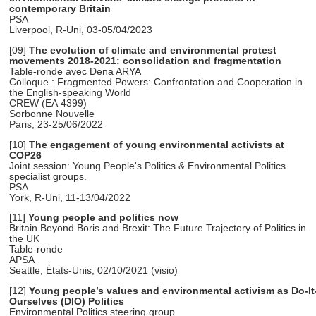
contemporary Britain
PSA
Liverpool, R-Uni, 03-05/04/2023
[09]
The evolution of climate and environmental protest
movements 2018-2021: consolidation and fragmentation
Table-ronde avec Dena ARYA
Colloque : Fragmented Powers: Confrontation and Cooperation in
the English-speaking World
CREW (EA 4399)
Sorbonne Nouvelle
Paris, 23-25/06/2022
[10]
The engagement of young environmental activists at
COP26
Joint session: Young People's Politics & Environmental Politics
specialist groups.
PSA
York, R-Uni, 11-13/04/2022
[11]
Young people and politics now
Britain Beyond Boris and Brexit: The Future Trajectory of Politics in
the UK
Table-ronde
APSA
Seattle, États-Unis, 02/10/2021 (visio)
[12]
Young people’s values and environmental activism as Do-It
Ourselves (DIO) Politics
Environmental Politics steering group