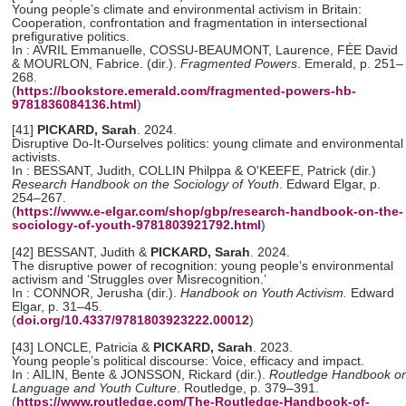
Young people’s climate and environmental activism in Britain:
Cooperation, confrontation and fragmentation in intersectional
prefigurative politics.
In : AVRIL Emmanuelle, COSSU-BEAUMONT, Laurence, FÉE David
& MOURLON, Fabrice. (dir.).
Fragmented Powers
. Emerald, p. 251–
268.
(
https://bookstore.emerald.com/fragmented-powers-hb-
9781836084136.html
)
[41]
PICKARD, Sarah
. 2024.
Disruptive Do-It-Ourselves politics: young climate and environmental
activists.
In : BESSANT, Judith, COLLIN Philppa & O'KEEFE, Patrick (dir.)
Research Handbook on the Sociology of Youth
. Edward Elgar, p.
254–267.
(
https://www.e-elgar.com/shop/gbp/research-handbook-on-the-
sociology-of-youth-9781803921792.html
)
[42] BESSANT, Judith &
PICKARD, Sarah
. 2024.
The disruptive power of recognition: young people’s environmental
activism and ‘Struggles over Misrecognition.’
In : CONNOR, Jerusha (dir.).
Handbook on Youth Activism.
Edward
Elgar, p. 31–45.
(
doi.org/10.4337/9781803923222.00012
)
[43] LONCLE, Patricia &
PICKARD, Sarah
. 2023.
Young people’s political discourse: Voice, efficacy and impact.
In : AILIN, Bente & JONSSON, Rickard (dir.).
Routledge Handbook o
Language and Youth Culture
. Routledge, p. 379–391.
(
https://www.routledge.com/The-Routledge-Handbook-of-