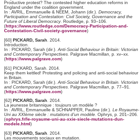
Productive protest? The contested higher education reforms in
England under the coalition government.
In : AVRIL, Emmanuelle & NEEM, Johann (dir.).
Democracy,
Participation and Contestation: Civil Society, Governance and the
Future of Liberal Democracy
. Routledge, p. 93–106.
(
https://www.routledge.com/Democracy-Participation-and-
Contestation-Civil-society-governance
)
[60]
PICKARD, Sarah
. 2014.
Introduction.
In : PICKARD, Sarah (dir.).
Anti-Social Behaviour in Britain: Victorian
and Contemporary Perspectives
.
Palgrave Macmillan, p. xv–xx.
(
https://www.palgrave.com
)
[61] PICKARD, Sarah. 2014.
Keep them kettled! Protesting and policing and anti-social behaviour
in Britain.
In : PICKARD, Sarah (dir.).
Anti-Social Behaviour in Britain. Victorian
and Contemporary Perspectives
. Palgrave Macmillan, p. 77–91.
(
https://www.palgrave.com
)
[62]
PICKARD, Sarah
. 2014.
La jeunesse britannique : toujours un modèle ?
In : AVRIL, Emmanuelle & SCHNAPPER, Pauline (dir.).
Le Royaume-
Uni au XXIème siècle : mutations d’un modèle
. Ophrys, p. 201–206.
(
ophrys.fr/le-royaume-uni-au-xxie-siecle-mutations-dun-
modele.html
)
[63]
PICKARD, Sarah
. 2014.
Les mouvements sociaux en mutation.