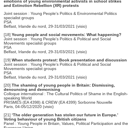
emotions of young environmental activists in school strikes
and Extinction Rebellion (XR) protests
Joint session : Young People's Politics & Environmental Politics
specialist groups
PSA
Belfast, Irlande du nord, 29-31/03/2021 (visio)
[18]
Young people and social movements: What happening?
Joint session : Young People's Politics & Political and Social
Movements specialist groups
PSA
Belfast, Irlande du nord, 29-31/03/2021 (visio)
[19]
When students protest: Book presentation and discussion
Joint session : Young People's Politics & Political and Social
Movements specialist groups
PSA
Belfast, Irlande du nord, 29-31/03/2021 (visio)
[20]
The shaming of young people in Britain: Dismissing,
denouncing and demonising
Colloque international : The Cultural Politics of Shame in the English-
speaking World
PRISMES (EA 4398) & CREW (EA 4399) Sorbonne Nouvelle
Paris, 04-05/12/2020 (visio)
[21]
‘The older generation has stolen our future in Europe.’
Voting behaviour of young British citizens
Panel : Young People in Britain, Values, Political Participation and the
European Union