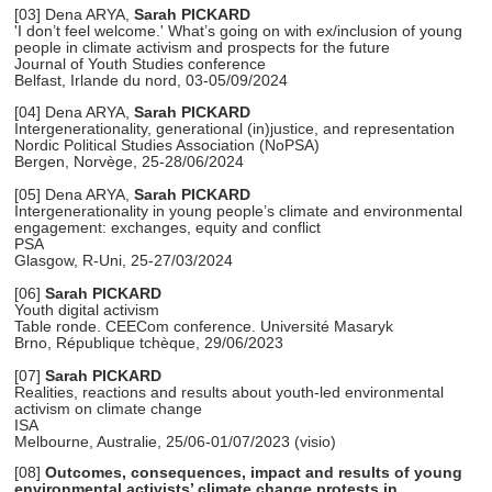
[03]
Dena ARYA,
Sarah PICKARD
'I don’t feel welcome.' What’s going on with ex/inclusion of young
people in climate activism and prospects for the future
Journal of Youth Studies conference
Belfast, Irlande du nord, 03-05/09/2024
[04]
Dena ARYA,
Sarah PICKARD
Intergenerationality, generational (in)justice, and representation
Nordic Political Studies Association (NoPSA)
Bergen, Norvège, 25-28/06/2024
[05]
Dena ARYA,
Sarah PICKARD
Intergenerationality in young people’s climate and environmental
engagement: exchanges, equity and conflict
PSA
Glasgow, R-Uni, 25-27/03/2024
[06]
Sarah PICKARD
Youth digital activism
Table ronde. CEECom conference. Université Masaryk
Brno, République tchèque, 29/06/2023
[07]
Sarah PICKARD
Realities, reactions and results about youth-led environmental
activism on climate change
ISA
Melbourne, Australie, 25/06-01/07/2023 (visio)
[08]
Outcomes, consequences, impact and results of young
environmental activists’ climate change protests in