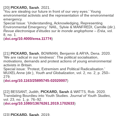
[20]
PICKARD, Sarah
.
2021.
'You are stealing our future in front of our very eyes.' Young
environmental activists and the representation of the environmental
emergency.
Special Issue: 'Understanding, Acknowledging, Representing
Environmental Emergency.' NAIL, Sylvie & MANFREDI, Camille (dir.).
Revue électronique d’études sur le monde anglophone
– Eréa
, vol.
8, no. 1.
(
doi.org/10.4000/erea.11774
)
[21]
PICKARD, Sarah
, BOWMAN, Benjamin & ARYA, Dena. 2020.
'We are radical in our kindness': The political socialisation,
motivations, demands and protest actions of young environmental
activists in Britain.
Special issue: 'Protest, Extremism and Political Radicalisation.'
MUXEL Anne (dir.),
Youth and Globalization
, vol. 2, no. 2, p. 250–
279.
(
doi.org/10.1163/25895745-02020007
)
[22] BESSANT, Judith,
PICKARD, Sarah
& WATTS, Rob. 2020.
Translating Bourdieu into Youth Studies.
Journal of Youth Studies
,
vol. 23, no. 1, p. 76–92.
(
doi.org/10.1080/13676261.2019.1702633
)
[23]
PICKARD, Sarah
. 2019.