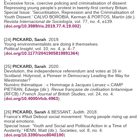
Excessive force, coercive policing and criminalisation of dissent:
Repressing young people’s protest in twenty-first century Britain.
Special Issue: 'Securitisation, Repression and the Criminalisation of
Youth Dissent.' CALVO BOROBIA, Kerman & PORTOS, Martín (dir.).
Revista Internacional de Sociología
, vol. 77, no. 4, e139.
(
doi.org/10.3989/ris.2019.77.4.19.002
)
[24]
PICKARD, Sarah
. 2019.
Young environmentalists are doing it themselves.
Political Insight
, vol. 10, no. 4, p. 4–7.
(
doi.org/10.1177/2041905819891364
)
[25]
PICKARD, Sarah
. 2020.
Devolution, the independence referendum and votes at 16 in
Scotland. Holyrood, a Pioneer in Democracy Leading the Way for
Westminster?
Numéro thématique : « Hommage à Jacques Leruez »
.
CAMP
PIETRAN, Edwige (dir.).
Revue française de civilisation britannique
(RFCB) /
French Journal of British Studies
, vol. 24, no. 4.
(
doi.org/10.4000/rfcb.4963
).
[26]
PICKARD, Sarah
& BESSANT, Judith. 2018.
France’s #Nuit Debout social movement: Young people rising up and
moral emotions.
Special Issue: 'Youth and Social and Political Action in a Time of
Austerity.' HENN, Matt (dir.).
Societies
, vol. 8, no. 4.
(
doi.org/10.3390/soc8040100
)