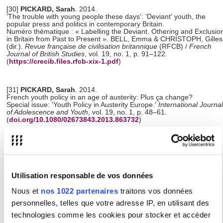
[30]
PICKARD, Sarah
. 2014.
'The trouble with young people these days': 'Deviant' youth, the
popular press and politics in contemporary Britain.
Numéro thématique : « Labelling the Deviant. Othering and Exclusio
in Britain from Past to Present ». BELL, Emma & CHRISTOPH, Gilles
(dir.).
Revue française de civilisation britannique
(RFCB) /
French
Journal of British Studies
, vol. 19, no. 1, p. 91–122.
(
https://crecib.files.rfcb-xix-1.pdf
)
[31]
PICKARD, Sarah
. 2014.
French youth policy in an age of austerity: Plus ça change?
Special issue: 'Youth Policy in Austerity Europe.'
International Journal
of Adolescence and Youth
, vol. 19, no. 1, p. 48–61.
(
doi.org/10.1080/02673843.2013.863732
)
[32]
PICKARD, Sarah
. 2010.
Les dispositifs publics pour la jeunesse en Angleterre, 1997-2010.
Vers une politique fondée sur les objectifs chiffrés.
Numéro thématique : « Dispositifs publics et construction de la
jeunesse en Europe ». Caisse nationale des allocations familiales
Utilisation responsable de vos données
(Cnaf).
Politiques sociales et familiales
, vol. 102, no. 1, p. 53–63.
(
http://www.persee.fr/doc/caf
)
Nous et
nos 1022 partenaires
traitons vos données
personnelles, telles que votre adresse IP, en utilisant des
technologies comme les cookies pour stocker et accéder
[33]
PICKARD, Sarah
. 2010.
Connexions. Réseau d’aide gouvernementale aux jeunes anglais :