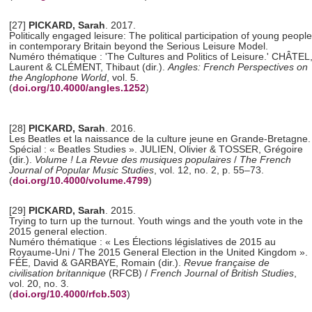
[27]
PICKARD, Sarah
. 2017.
Politically engaged leisure: The political participation of young people
in contemporary Britain beyond the Serious Leisure Model.
Numéro thématique : 'The Cultures and Politics of Leisure.' CHÂTEL
Laurent & CLÉMENT, Thibaut (dir.).
Angles: French Perspectives on
the Anglophone World
, vol. 5.
(
doi.org/10.4000/angles.1252
)
[28]
PICKARD, Sarah
. 2016.
Les Beatles et la naissance de la culture jeune en Grande-Bretagne.
Spécial : « Beatles Studies ». JULIEN, Olivier & TOSSER, Grégoire
(dir.).
Volume ! La Revue des musiques populaires
/
The French
Journal of Popular Music
Studies
, vol. 12, no. 2, p. 55–73.
(
doi.org/10.4000/volume.4799
)
[29]
PICKARD, Sarah
. 2015.
Trying to turn up the turnout. Youth wings and the youth vote in the
2015 general election.
Numéro thématique : « Les Élections législatives de 2015 au
Royaume-Uni / The 2015 General Election in the United Kingdom ».
FÉE, David & GARBAYE, Romain (dir.).
Revue française de
civilisation britannique
(RFCB) /
French Journal of British Studies
,
vol. 20, no. 3.
(
doi.org/10.4000/rfcb.503
)