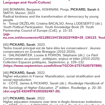
Language-and-Youth-Culture
)
[44] BOWMAN, Benjamin, KISHINANI, Pooja,
PICKARD, Sarah
&
SMITH, Marion. 2023.
Radical kindness and the transformation of democracy by young
people.
In : Tomaž DE
Ž
ELAN, Cristina BACALSO, Anna LODESERTO (dir.).
Youth Political Participation
. Youth Knowledge Book 29. Youth
Partnership Council of Europe (CoE), p. 15–33.
(
pjp-
eu.coe.int/documents/42128013/47261623/YKB+29_130123_Youth+
[45]
PICKARD, Sarah
. 2023.
‘Notre travail principal est de faire élire les conservateurs’. Jeunes
conservateurs en Grande-Bretagne (2010-2020).
In : DALINGWATER, Louise & PORION, Stéphane (dir.).
Le Parti
Conservateur au pouvoir : politiques, enjeux et bilan (2010-2020).
Collection Espaces politiques, Septentrion, p. 109–132.
(
https://www.septentrion.com/fr/livre/?GCOI=27574100797890
)
[46]
PICKARD, Sarah
. 2022.
Higher education in France: Massification, social stratification and
social reproduction.
In : CÔTÉ, James & PICKARD, Sarah (dir.).
Routledge Handbook of
e
the Sociology of Higher Education
. 2
édition. Routledge, p. 20–30.
(
doi.org/10.4324/9781003262497-26
)
[47]
PICKARD, Sarah
. 2022.
Higher education missions over time in Anglo-American institutions.