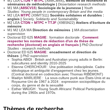
M1 LEA
CTDN
+
MTPC
(X8MCM44)
, Mémoire de recherche et
séminaires de méthodologie
|
Dissertation research methods
M1 MA (
A8SCV15
)
Sociologie de la jeunesse
|
Youth
Studies: Young people in contemporary Britain and the media
M2 LEA
MTPC
(X9MTS11)
Sociétés solidaires et durables :
anglais |
Society, Solidarity and Sustainability
M2 LEA
CTDN
+
MTPC
+
TTJF
(X9BSN22)
Ateliers d'écriture d
mémoire
M1 M2 LEA MA
Direction de mémoires
|
MA dissertation
supervision
Doctorat ED 625
MAGIIE
: formation doctorale :
Comment
respecter les normes de rédaction d'un de thèse de
recherche (doctorat) en anglais et français
|
PhD D
octoral
Studies - research methods
Doctorat ED 625
MAGIIE
:
encadrement et direction de
thèses
|
PhD supervision
Sophia ABIDI : British and Australian young adults in Berlin:
subcultures and identity 2010-2025
Etienne CHERCHOUR : Une politisation indisciplinée. Cadre
idéologique et ambiguïté d’engagement chez les jeunes.
(Contrat doctoral en codirection avec Thomas RIBÉMONT)
Maëlyn MARLIERE : La sous-culture punk aux États-Unis et a
Royaume-Uni de 1967 à 2024 : expression sociopolitique du
corps, du genre et de la sexualité
Esther WAUGH : Young South Africans’ Political Participation
during the 1960s and 1970s.
Thèmes de recherche