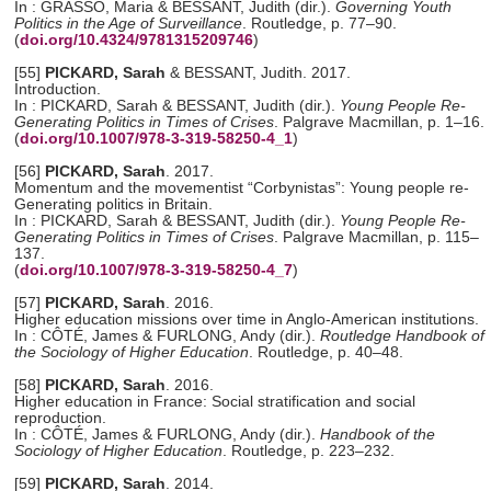
In : GRASSO, Maria & BESSANT, Judith (dir.).
Governing Youth
Politics in the Age of Surveillance
. Routledge, p. 77–90.
(
doi.org/10.4324/9781315209746
)
[55]
PICKARD, Sarah
& BESSANT, Judith. 2017.
Introduction.
In : PICKARD, Sarah & BESSANT, Judith (dir.).
Young People Re-
Generating Politics in Times of Crises
. Palgrave Macmillan, p. 1–16.
(
doi.org/10.1007/978-3-319-58250-4_1
)
[56]
PICKARD, Sarah
. 2017.
Momentum and the movementist “Corbynistas”: Young people re-
Generating politics in Britain.
In : PICKARD, Sarah & BESSANT, Judith (dir.).
Young People Re-
Generating Politics in Times of Crises
. Palgrave Macmillan, p. 115–
137.
(
doi.org/10.1007/978-3-319-58250-4_7
)
[57]
PICKARD, Sarah
. 2016.
Higher education missions over time in Anglo-American institutions.
In : CÔTÉ, James & FURLONG, Andy (dir.).
Routledge Handbook of
the Sociology of Higher Education
. Routledge, p. 40–48.
[58]
PICKARD, Sarah
. 2016.
Higher education in France: Social stratification and social
reproduction.
In : CÔTÉ, James & FURLONG, Andy (dir.).
Handbook of the
Sociology of Higher Education
. Routledge, p. 223–232.
[59]
PICKARD, Sarah
. 2014.