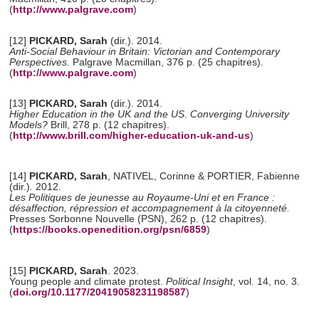
(
http://www.palgrave.com
)
[12]
PICKARD, Sarah
(dir.). 2014.
Anti-Social Behaviour in Britain: Victorian and Contemporary
Perspectives.
Palgrave Macmillan, 376 p. (25 chapitres).
(
http://www.palgrave.com
)
[13]
PICKARD, Sarah
(dir.). 2014.
Higher Education in the UK and the US
.
Converging University
Models?
Brill, 278 p. (12 chapitres).
(
http://www.brill.com/higher-education-uk-and-us
)
[14]
PICKARD, Sarah
, NATIVEL, Corinne & PORTIER, Fabienne
(dir.)
.
2012.
Les Politiques de jeunesse au Royaume-Uni et en France :
désaffection, répression et accompagnement à la citoyenneté.
Presses Sorbonne Nouvelle (PSN), 262 p. (12 chapitres).
(
https://books.openedition.org/psn/6859
)
[15]
PICKARD, Sarah
. 2023.
Young people and climate protest.
Political Insight
, vol. 14, no. 3.
(
doi.org/10.1177/20419058231198587
)