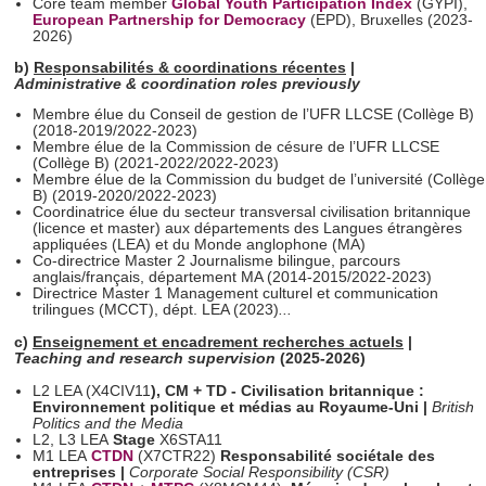
Core team member
Global Youth Participation Index
(GYPI),
European Partnership for Democracy
(EPD), Bruxelles (2023-
2026)
b)
Responsabilités & coordinations récentes
|
Administrative & coordination roles previously
Membre élue du Conseil de gestion de l’UFR LLCSE (Collège B)
(2018-2019/2022-2023)
Membre élue de la Commission de césure de l’UFR LLCSE
(Collège B) (2021-2022/2022-2023)
Membre élue de la Commission du budget de l’université (Collège
B) (2019-2020/2022-2023)
Coordinatrice élue du secteur transversal civilisation britannique
(licence et master) aux départements des Langues étrangères
appliquées (LEA) et du Monde anglophone (MA)
Co-directrice Master 2 Journalisme bilingue, parcours
anglais/français, département MA (2014-2015/2022-2023)
Directrice Master 1 Management culturel et communication
trilingues (MCCT), dépt. LEA (2023)
...
c)
Enseignement et encadrement recherches actuels
|
Teaching and research supervision
(2025-2026)
L2 LEA (X4CIV11
), CM + TD - Civilisation britannique :
Environnement politique et médias au Royaume-Uni
|
British
Politics and the Media
L2, L3 LEA
Stage
X6STA11
M1 LEA
CTDN
(X7CTR22)
Responsabilité sociétale des
entreprises
|
Corporate Social Responsibility (CSR)