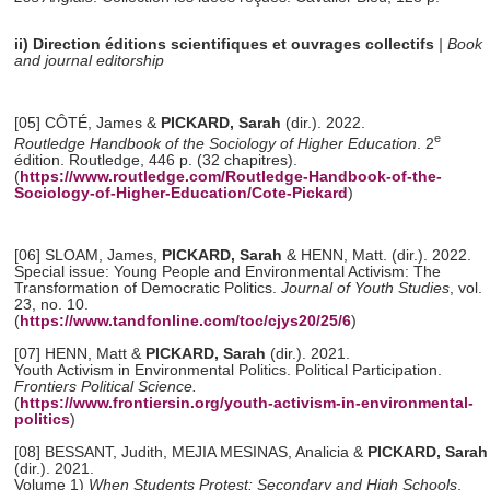
ii) Direction éditions scientifiques et ouvrages collectifs
|
Book
and journal editorship
[05] CÔTÉ, James &
PICKARD, Sarah
(dir.). 2022.
e
Routledge Handbook of the Sociology of Higher Education
. 2
édition. Routledge, 446 p. (32 chapitres).
(
https://www.routledge.com/Routledge-Handbook-of-the-
Sociology-of-Higher-Education/Cote-Pickard
)
[06] SLOAM, James,
PICKARD, Sarah
& HENN, Matt. (dir.). 2022.
Special issue: Young People and Environmental Activism: The
Transformation of Democratic Politics.
Journal of Youth Studies
, vol.
23, no. 10.
(
https://www.tandfonline.com/toc/cjys20/25/6
)
[07] HENN, Matt &
PICKARD, Sarah
(dir.). 2021.
Youth Activism in Environmental Politics. Political Participation.
Frontiers Political Science.
(
https://www.frontiersin.org/youth-activism-in-environmental-
politics
)
[08] BESSANT, Judith, MEJIA MESINAS, Analicia &
PICKARD, Sarah
(dir.). 2021.
Volume 1)
When Students Protest: Secondary and High Schools
.