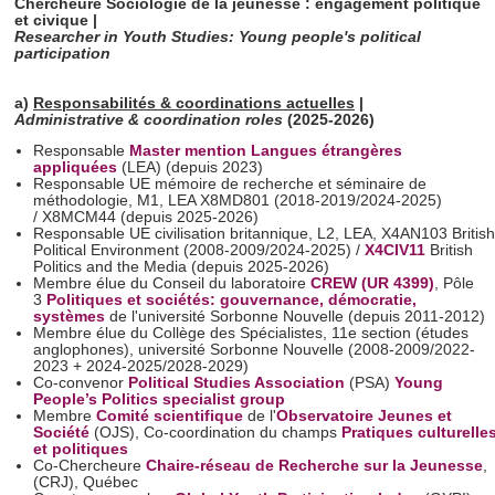
Chercheure Sociologie de la jeunesse : engagement politique
et civique |
Researcher in Youth Studies: Young people's political
participation
a)
Responsabilités & coordinations actuelles
|
Administrative & coordination roles
(2025-2026)
Responsable
Master mention Langues étrangères
appliquées
(LEA) (depuis 2023)
Responsable UE mémoire de recherche et séminaire de
méthodologie, M1, LEA X8MD801 (2018-2019/2024-2025)
/ X8MCM44 (depuis 2025-2026)
Responsable UE civilisation britannique, L2, LEA, X4AN103 British
Political Environment (2008-2009/2024-2025) /
X4CIV11
British
Politics and the Media (depuis 2025-2026)
Membre élue du Conseil du laboratoire
CREW (UR 4399)
, Pôle
3
Politiques et sociétés: gouvernance, démocratie,
systèmes
de l'université Sorbonne Nouvelle (depuis 2011-2012)
Membre élue du Collège des Spécialistes, 11e section (études
anglophones), université Sorbonne Nouvelle (2008-2009/2022-
2023 + 2024-2025/2028-2029)
Co-convenor
Political Studies Association
(PSA)
Young
People’s Politics specialist group
Membre
Comité scientifique
de l'
Observatoire Jeunes et
Société
(OJS), Co-coordination du champs
Pratiques culturelle
et politiques
Co-Chercheure
Chaire-réseau de Recherche sur la Jeunesse
,
(CRJ), Québec