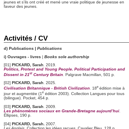
jeunes et s’ils ont créé et mené une vraie politique de jeunesse en
faveur des jeunes.
Activités / CV
d) Publications |
Publications
i) Ouvrages - livres
|
Books sole authorship
[01]
PICKARD, Sarah
. 2019.
Politics, Protest and Young People. Political Participation and
st
Dissent in 21
Century Brita
in
. Palgrave Macmillan, 501 p.
[02]
PICKARD, Sarah
. 2025.
e
Civilisation Britannique -
British Civilization
. 18
édition mise à
e
jour et augmentée (1
édition 2003). Collection Langues pour tous
(bilingue). Pocket, 454 p.
[03]
PICKARD, Sarah
. 2009.
Les phénomènes sociaux en Grande-Bretagne aujourd’hui
.
Éllipses, 190 p.
[04]
PICKARD, Sarah.
2007.
Les Anglais
. Collection les idées reçues. Cavalier Bleu, 128 p.