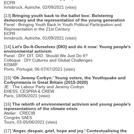
ECPR
Innsbruck, Autriche, 02/09/2021 (visio)
[13]
Bringing youth back to the ballot box: Bolstering
democracy and the representation of the young generation
Panel : Bringing Youth Back In Youth Political Participation and
Representation in the 21st Century
ECPR
Innsbruck, Autriche, 01/09/2021 (visio)
[14]
Let's Do-It-Ourselves (DIO) and do it now: Young people's
environmental activism
Panel : DIY. DIT. DIO. Should We Just Do It?
Colloque : DIY Cultures and Global Challenges
KISMIF
Porto, Portugal, 06-07/07/2021 (visio)
[15]
‘Oh Jeremy Corbyn.’
Young voters, the Youthquake and
Corbynmania in Great Britain (2015-2020)
JE : The Labour Party and Jeremy Corbyn
EHESS, CESPRA & CREW
Paris, 18/06/2021 (visio)
[16]
The rebirth of environmental activism and young people’s
representations of the climate crisis
Atelier : CRECIB
Congrès SAES
Tours, 03-05/06/2021 (visio)
[17]
'Anger, despair, grief, hope and joy.' Contextualising the