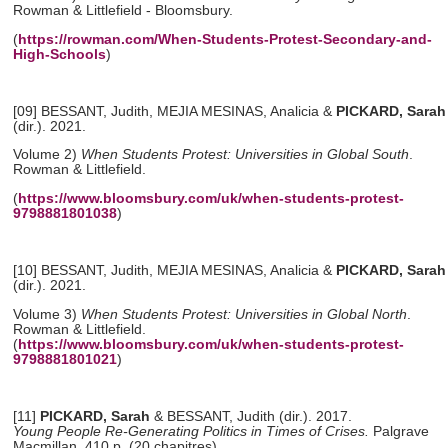
Rowman & Littlefield - Bloomsbury.
(
https://rowman.com/When-Students-Protest-Secondary-and-
High-Schools
)
[09] BESSANT, Judith, MEJIA MESINAS, Analicia &
PICKARD, Sarah
(dir.). 2021.
Volume
2)
When Students Protest: Universities in Global South
.
Rowman & Littlefield.
(
https://www.bloomsbury.com/uk/when-students-protest-
9798881801038
)
[10] BESSANT, Judith, MEJIA MESINAS, Analicia &
PICKARD, Sarah
(dir.). 2021.
Volume 3)
When Students Protest: Universities in Global North
.
Rowman & Littlefield.
(
https://www.bloomsbury.com/uk/when-students-protest-
9798881801021
)
[11]
PICKARD, Sarah
& BESSANT, Judith (dir.). 2017.
Young People Re-Generating Politics in Times of Crises.
Palgrave
Macmillan, 410 p. (20 chapitres).