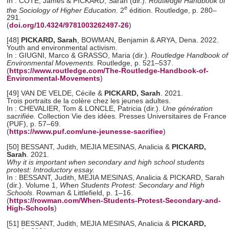
In : CÔTÉ, James & PICKARD, Sarah (dir.).
Routledge Handbook of
e
the Sociology of Higher Education
. 2
édition. Routledge, p. 280–
291.
(
doi.org/10.4324/9781003262497-26
)
[48]
PICKARD, Sarah
, BOWMAN, Benjamin & ARYA, Dena. 2022.
Youth and environmental activism.
In : GIUGNI, Marco & GRASSO, Maria (dir.).
Routledge Handbook of
Environmental Movements
. Routledge, p. 521–537.
(
https://www.routledge.com/The-Routledge-Handbook-of-
Environmental-Movements
)
[49] VAN DE VELDE, Cécile &
PICKARD, Sarah
. 2021.
Trois portraits de la colère chez les jeunes adultes.
In : CHEVALIER, Tom & LONCLE, Patricia (dir.).
Une génération
sacrifiée.
Collection Vie des idées. Presses Universitaires de France
(PUF), p. 57–69.
(
https://www.puf.com/une-jeunesse-sacrifiee
)
[50] BESSANT, Judith, MEJIA MESINAS, Analicia &
PICKARD,
Sarah
. 2021.
Why it is important when secondary and high school students
protest: Introductory essay.
In : BESSANT, Judith, MEJIA MESINAS, Analicia & PICKARD, Sarah
(dir.). Volume 1,
When Students Protest: Secondary and High
Schools
. Rowman & Littlefield, p. 1–16.
(
https://rowman.com/When-Students-Protest-Secondary-and-
High-Schools
)
[51] BESSANT, Judith, MEJIA MESINAS, Analicia &
PICKARD,