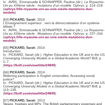
In : AVRIL, Emmanuelle & SCHNAPPER, Pauline (dir.).
Le Royaume-
Uni au
XXIème
siècle : mutations d’un modèle.
Ophrys, p. 214–218.
(
ophrys.fr/le-royaume-uni-au-xxie-siecle-mutations-dun-
modele
)
[64]
PICKARD, Sarah
. 2014.
L’Enseignement supérieur : vers la démocratisation d’un système
élitiste ?
In : AVRIL, Emmanuelle & SCHNAPPER, Pauline (dir.).
Le Royaume-
Uni au XXIème siècle : Mutations d’un modèle
.
Ophrys, p. 237–244.
(
ophrys.fr/le-royaume-uni-au-xxie-siecle-mutations-dun-
modele
)
[65]
PICKARD, Sarah
. 2014.
Introduction.
In : PICKARD, Sarah (dir.).
Higher Education in the UK and in the US
Converging University Models in a Global Academic World?
Brill, p.
1–7.
(
https://brill.com/view/title/24845
)
[66]
PICKARD, Sarah
. 2014.
Widening participation in English universities: Accessing social
justice?
In : PICKARD, Sarah (dir.).
Higher Education in the UK and in the US
Converging University Models in a Global Academic World?
Brill, p.
113–138.
(
https://brill.com/view/title/24845
)
[67]
PICKARD, Sarah
. 2013.
Sleaze, freebies and MPs: The British parliamentary expenses and