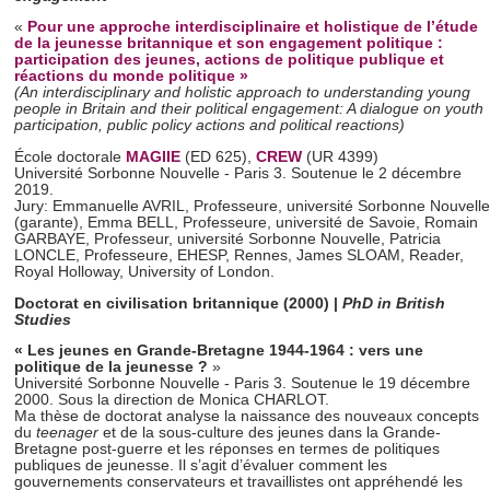
«
Pour une approche interdisciplinaire et holistique de l’étude
de la jeunesse britannique et son engagement politique :
participation des jeunes, actions de politique publique et
réactions du monde politique »
(An interdisciplinary and holistic approach to understanding young
people in Britain and their political engagement: A dialogue on youth
participation, public policy actions and political reactions)
École doctorale
MAGIIE
(ED 625),
CREW
(UR 4399)
Université Sorbonne Nouvelle - Paris 3. Soutenue le 2 décembre
2019.
Jury: Emmanuelle AVRIL, Professeure, université Sorbonne Nouvelle
(garante), Emma BELL, Professeure, université de Savoie, Romain
GARBAYE, Professeur, université Sorbonne Nouvelle, Patricia
LONCLE, Professeure, EHESP, Rennes, James SLOAM, Reader,
Royal Holloway, University of London.
Doctorat en civilisation britannique (2000) |
PhD
in British
Studies
« Les jeunes en Grande-Bretagne 1944-1964 : vers une
politique de la jeunesse ?
»
Université Sorbonne Nouvelle - Paris 3. Soutenue le 19 décembre
2000. Sous la direction de Monica CHARLOT.
Ma thèse de doctorat analyse la naissance des nouveaux concepts
du
teenager
et de la sous-culture des jeunes dans la Grande-
Bretagne post-guerre et les réponses en termes de politiques
publiques de jeunesse. Il s’agit d’évaluer comment les
gouvernements conservateurs et travaillistes ont appréhendé les