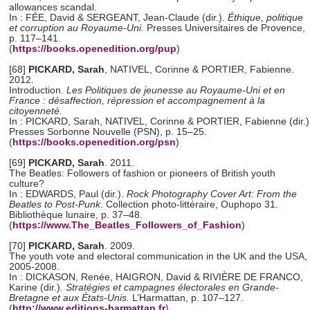
allowances scandal.
In : FÉE, David & SERGEANT, Jean-Claude (dir.).
Éthique, politique
et corruption au Royaume-Uni.
Presses Universitaires de Provence,
p. 117–141.
(
https://books.openedition.org/pup
)
[68]
PICKARD, Sarah
, NATIVEL, Corinne & PORTIER, Fabienne.
2012.
Introduction.
Les Politiques de jeunesse au Royaume-Uni et en
France : désaffection, répression et accompagnement à la
citoyenneté.
In : PICKARD, Sarah, NATIVEL, Corinne & PORTIER, Fabienne (dir.)
Presses Sorbonne Nouvelle (PSN), p. 15–25.
(
https://books.openedition.org/psn
)
[69]
PICKARD, Sarah
. 2011.
The Beatles: Followers of fashion or pioneers of British youth
culture?
In : EDWARDS, Paul (dir.).
Rock Photography Cover Art: From the
Beatles to Post-Punk
. Collection photo-littéraire, Ouphopo 31.
Bibliothèque lunaire, p. 37–48.
(
https://www.The_Beatles_Followers_of_Fashion
)
[70]
PICKARD, Sarah
. 2009.
The youth vote and electoral communication in the UK and the USA,
2005-2008.
In : DICKASON, Renée, HAIGRON, David & RIVIÈRE
DE FRANCO,
Karine (dir.).
Stratégies et campagnes électorales en Grande-
Bretagne et aux États-Unis.
L’Harmattan, p. 107–127.
(
http://www.editions-harmattan.fr
)