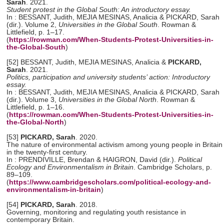
Sarah
. 2021.
Student protest in the Global South: An introductory essay.
In : BESSANT, Judith, MEJIA MESINAS, Analicia & PICKARD, Sarah
(dir.). Volume 2,
Universities in the Global South
. Rowman &
Littlefield, p. 1–17.
(
https://rowman.com/When-Students-Protest-Universities-in-
the-Global-South
)
[52] BESSANT, Judith, MEJIA MESINAS, Analicia &
PICKARD,
Sarah
. 2021.
Politics, participation and university students’ action: Introductory
essay.
In : BESSANT, Judith, MEJIA MESINAS, Analicia & PICKARD, Sarah
(dir.). Volume 3,
Universities in the Global North
. Rowman &
Littlefield, p. 1–16.
(
https://rowman.com/When-Students-Protest-Universities-in-
the-Global-North
)
[53]
PICKARD, Sarah
. 2020.
The nature of environmental activism among young people in Britain
in the twenty-first century.
In : PRENDIVILLE, Brendan & HAIGRON, David (dir.).
Political
Ecology and Environmentalism in Britain
. Cambridge Scholars, p.
89–109.
(
https://www.cambridgescholars.com/political-ecology-and-
environmentalism-in-britain
)
[54]
PICKARD, Sarah
. 2018.
Governing, monitoring and regulating youth resistance in
contemporary Britain.