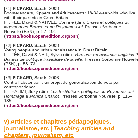
[71]
PICKARD, Sarah
. 2008.
Boomerangers, Kippers and Adultescents: 18-34-year-olds who live
with their parents in Great Britain.
In : FÉE, David & NATIVEL, Corinne (dir.).
Crises et politiques du
logement en France et au Royaume-Uni
. Presses Sorbonne
Nouvelle (PSN), p. 87–101.
(
https://books.openedition.org/psn
)
[72]
PICKARD, Sarah
. 2008.
Young people and urban renaissance in Great Britain.
In :
FÉE, David & NAIL, Sylvie (dir.).
Vers une renaissance anglaise ?
Dix ans de politique travailliste de la ville.
Presses Sorbonne Nouvell
(PSN), p. 53–73.
(
https://books.openedition.org/psn
)
[73]
PICKARD, Sarah
. 2006.
Contre l’abstention : un projet de généralisation du vote par
correspondance.
In : HALIMI, Suzy (dir.).
Les Institutions politiques au Royaume-Uni.
Hommage à Monica Charlot.
Presses Sorbonne Nouvelle, p. 115–
135.
(
https://books.openedition.org/psn
)
v) Articles et chapitres pédagogiques,
journalisme, etc |
Teaching articles and
chapters, journalism, etc