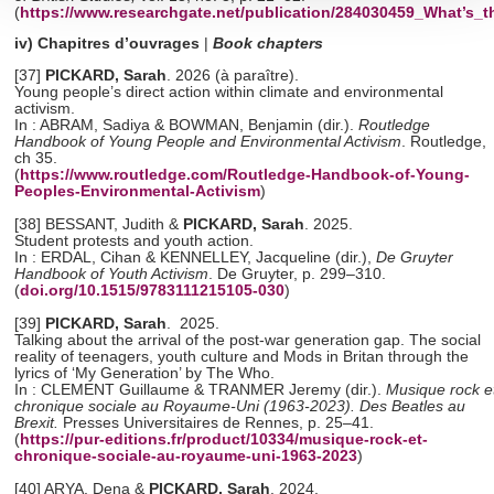
(
https://www.researchgate.net/publication/284030459_What’s_
section « Détails »
. Vous pouvez modifier ou retirer votre
iv) Chapitres d’ouvrages
|
Book chapter
s
consentement à tout moment à partir de la déclaration sur
[37]
PICKARD, Sarah
. 2026 (à paraître).
les cookies.
Young people’s direct action within climate and environmental
activism.
In : ABRAM, Sadiya & BOWMAN, Benjamin (dir.).
Routledge
Les cookies nous permettent de personnaliser le contenu
Handbook of Young People and Environmental Activism
.
Routledge,
et les annonces, d'offrir des fonctionnalités relatives aux
ch 35.
(
https://www.routledge.com/Routledge-Handbook-of-Young-
médias sociaux et d'analyser notre trafic. Nous
Peoples-Environmental-Activism
)
partageons également des informations sur l'utilisation de
[38] BESSANT, Judith &
PICKARD, Sarah
. 2025.
notre site avec nos partenaires de médias sociaux, de
Student protests and youth action.
In : ERDAL, Cihan & KENNELLEY, Jacqueline (dir.),
De Gruyter
publicité et d'analyse, qui peuvent combiner celles-ci avec
Handbook of Youth Activism
. De Gruyter, p. 299–310.
d'autres informations que vous leur avez fournies ou qu'ils
(
doi.org/10.1515/9783111215105-030
)
ont collectées lors de votre utilisation de leurs services.
[39]
PICKARD, Sarah
. 2025.
Talking about the arrival of the post-war generation gap. The social
reality of teenagers, youth culture and Mods in Britan through the
lyrics of ‘My Generation’ by The Who.
In : CLEMENT Guillaume & TRANMER Jeremy (dir.).
Musique rock e
chronique sociale au Royaume-Uni (1963-2023). Des Beatles au
Brexit
.
Presses Universitaires de Rennes, p. 25–41.
(
https://pur-editions.fr/product/10334/musique-rock-et-
chronique-sociale-au-royaume-uni-1963-2023
)
[40] ARYA, Dena &
PICKARD, Sarah
. 2024.