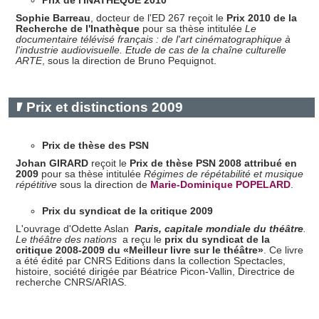
Prix de l'INATHEQUE 2010
Sophie Barreau
, docteur de l'ED 267 reçoit le
Prix 2010 de la
Recherche de l'Inathèque
pour sa thèse intitulée
Le
documentaire télévisé français : de l'art cinématographique à
l'industrie audiovisuelle. Etude de cas de la chaîne culturelle
ARTE
, sous la direction de Bruno Pequignot.
Prix et distinctions 2009
Prix de thèse des PSN
Johan GIRARD
reçoit le
Prix de thèse PSN 2008 attribué en
2009
pour sa thèse intitulée
Régimes de répétabilité et musique
répétitive
sous la direction de
Marie-Dominique POPELARD
.
Prix du syndicat de la critique 2009
L'ouvrage d'Odette Aslan
Paris, capitale mondiale du théâtre
.
Le théâtre des nations
a reçu le
prix du syndicat de la
critique 2008-2009 du «Meilleur livre sur le théâtre»
. Ce livre
a été édité par CNRS Editions dans la collection Spectacles,
histoire, société dirigée par Béatrice Picon-Vallin, Directrice de
recherche CNRS/ARIAS.