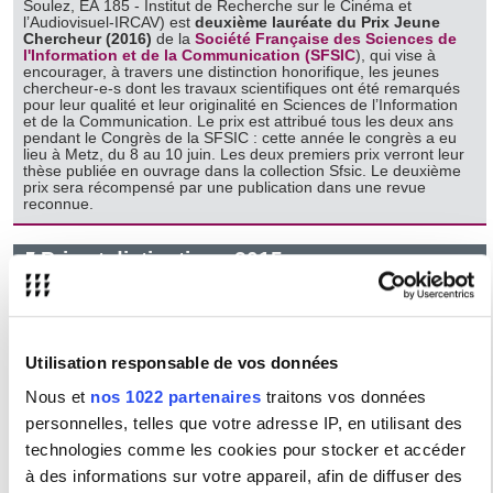
Soulez, EA 185 - Institut de Recherche sur le Cinéma et
l’Audiovisuel-IRCAV) est
deuxième lauréate du Prix Jeune
Chercheur (2016)
de la
Société Française des Sciences de
l'Information et de la Communication (SFSIC
), qui vise à
encourager, à travers une distinction honorifique, les jeunes
chercheur-e-s dont les travaux scientifiques ont été remarqués
pour leur qualité et leur originalité en Sciences de l’Information
et de la Communication. Le prix est attribué tous les deux ans
pendant le Congrès de la SFSIC : cette année le congrès a eu
lieu à Metz, du 8 au 10 juin. Les deux premiers prix verront leur
thèse publiée en ouvrage dans la collection Sfsic. Le deuxième
prix sera récompensé par une publication dans une revue
reconnue.
Prix et distinctions 2015
Matthieu Protin
obtient le Prix de thèse des Presses de la
Sorbonne Nouvelle 2015
pour sa thèse intitulée :
Pratique et
poétique du drame : Beckett auteur-metteur en scène de son
Utilisation responsable de vos données
premier théâtre
sous la direction de Catherine Naugrette (EA
3959-IRET)
Nous et
nos 1022 partenaires
traitons vos données
personnelles, telles que votre adresse IP, en utilisant des
Il obtient également l'un des
Prix Louis Forest 2015 de la
technologies comme les cookies pour stocker et accéder
Chancellerie des Universités de Paris
pour sa thèse intitulée
à des informations sur votre appareil, afin de diffuser des
:
Pratique et poétique du drame : Beckett auteur-metteur en
scène de son premier théâtre
sous la direction de Catherine