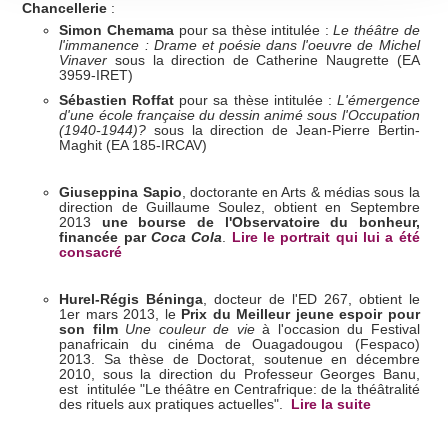
section « Détails »
. Vous pouvez modifier ou retirer votre
Chancellerie
:
consentement à tout moment à partir de la déclaration sur
Simon Chemama
pour sa thèse intitulée :
Le théâtre de
l'immanence : Drame et poésie dans l'oeuvre de Michel
les cookies.
Vinaver
sous la direction de Catherine Naugrette (EA
3959-IRET)
Les cookies nous permettent de personnaliser le contenu
Sébastien Roffat
pour sa thèse intitulée :
L'émergence
d'une école française du dessin animé sous l'Occupation
et les annonces, d'offrir des fonctionnalités relatives aux
(1940-1944)?
sous la direction de Jean-Pierre Bertin-
médias sociaux et d'analyser notre trafic. Nous
Maghit (EA 185-IRCAV)
partageons également des informations sur l'utilisation de
notre site avec nos partenaires de médias sociaux, de
Giuseppina Sapio
, doctorante en Arts & médias sous la
direction de Guillaume Soulez, obtient en Septembre
publicité et d'analyse, qui peuvent combiner celles-ci avec
2013
une bourse de l'Observatoire du bonheur,
financée par
Coca Cola
.
Lire le portrait qui lui a été
d'autres informations que vous leur avez fournies ou qu'ils
consacré
ont collectées lors de votre utilisation de leurs services.
Hurel-Régis Béninga
, docteur de l'ED 267, obtient le
1er mars 2013, le
Prix du Meilleur jeune espoir pour
son film
Une couleur de vie
à l'occasion du Festival
panafricain du cinéma de Ouagadougou (Fespaco)
2013. Sa thèse de Doctorat, soutenue en décembre
2010, sous la direction du Professeur Georges Banu,
est intitulée "Le théâtre en Centrafrique: de la théâtralité
des rituels aux pratiques actuelles".
Lire la suite