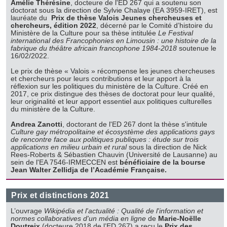
Amélie Thérésine
, docteure de l'ED 267 qui a soutenu son
doctorat sous la direction de Sylvie Chalaye (EA 3959-IRET), est
lauréate du
Prix de thèse Valois Jeunes chercheuses et
chercheurs, édition 2022
, décerné par le Comité d’histoire du
Ministère de la Culture pour sa thèse intitulée
Le Festival
international des Francophonies en Limousin : une histoire de la
fabrique du théâtre africain francophone 1984-2018
soutenue le
16/02/2022.
Le prix de thèse « Valois » récompense les jeunes chercheuses
et chercheurs pour leurs contributions et leur apport à la
réflexion sur les politiques du ministère de la Culture. Créé en
2017, ce prix distingue des thèses de doctorat pour leur qualité,
leur originalité et leur apport essentiel aux politiques culturelles
du ministère de la Culture.
Andrea Zanotti
, doctorant de l'ED 267 dont la thèse s'intitule
Culture gay métropolitaine et écosystème des applications gays
de rencontre face aux politiques publiques : étude sur trois
applications en milieu urbain et rural
sous la direction de Nick
Rees-Roberts & Sébastien Chauvin (Université de Lausanne) au
sein de l'EA 7546-IRMECCEN est
bénéficiaire de la bourse
Jean Walter Zellidja de l’Académie Française.
Prix et distinctions 2021
L’ouvrage
Wikipédia et l'actualité : Qualité de l'information et
normes collaboratives d'un média en ligne
de
Marie-Noëlle
Doutreix
(docteure 2018 de l’ED 267) a reçu le
Prix des