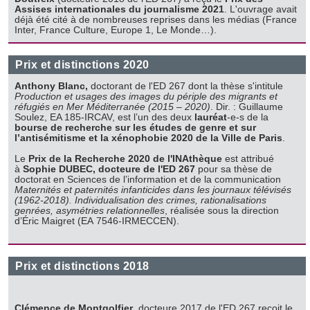
Assises internationales du journalisme 2021
. L'ouvrage avait
déjà été cité à de nombreuses reprises dans les médias (France
Inter, France Culture, Europe 1, Le Monde…).
Prix et distinctions 2020
Anthony Blanc,
doctorant de l'ED 267 dont la thèse s'intitule
Production et usages des images du périple des migrants et
réfugiés en Mer Méditerranée (2015 – 2020)
. Dir. : Guillaume
Soulez, EA 185-IRCAV, est l’un des deux
lauréat
-e-s de la
bourse de recherche sur les études de genre et sur
l’antisémitisme et la xénophobie 2020 de la Ville de Paris
.
Le
Prix de la Recherche 2020 de l'INAthèque
est attribué
à
Sophie DUBEC, docteure de l'ED 267
pour sa thèse de
doctorat en Sciences de l’information et de la communication
Maternités et paternités infanticides dans les journaux télévisés
(1962-2018). Individualisation des crimes, rationalisations
genrées, asymétries relationnelles
, réalisée sous la direction
d’Éric Maigret (EA 7546-IRMECCEN).
Prix et distinctions 2018
Clémence de Montgolfier
, docteure 2017 de l'ED 267 reçoit le