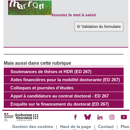
les cookies.
écoutez le mot à saisir
Les cookies nous permettent de personnaliser le contenu
et les annonces, d'offrir des fonctionnalités relatives aux
médias sociaux et d'analyser notre trafic. Nous
partageons également des informations sur l'utilisation de
notre site avec nos partenaires de médias sociaux, de
publicité et d'analyse, qui peuvent combiner celles-ci avec
d'autres informations que vous leur avez fournies ou qu'ils
ont collectées lors de votre utilisation de leurs services.
Soutenances de thèses et HDR (ED 267)
Aides financières pour la mobilité doctorante (ED 267)
Colloques et journées d'études
Appel à candidature au contrat doctoral - ED 267
Enquête sur le financement du doctorat (ED 267)
Gestion des cookies
|
Haut de la page
|
Contact
|
Plan