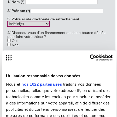
1/ Nom (*)
2/ Prénom (*)
3/ Votre école doctorale de rattachement
4/ Disposez-vous d'un financement ou d'une bourse dédiée
pour faire votre thèse ?
Oui
Non
Si oui, cochez la case correspondant à votre situation :
Contrat doctoral de l'université Sorbonne Nouvelle
Contrat doctorale d'une école normale supérieure
Contrat doctoral de la Région Ile-de-France
Contrat CIFRE avec une entreprise
Bourse de thèse du gouvernement français
Utilisation responsable de vos données
Bourse de thèse du gouvernement étranger
Equivalent d'un contrat doctoral à l'étranger
Nous et
nos 1022 partenaires
traitons vos données
Contrat doctoral du CNRS
personnelles, telles que votre adresse IP, en utilisant des
Contrat doctoral de l'Institut des Amériques
Bourse doctorale d'une fondation française
technologies comme les cookies pour stocker et accéder
Bourse doctorale d'une fondation étrangère
à des informations sur votre appareil, afin de diffuser des
Contrat doctoral Labex
Contrat doctoral de Chargé-e de Recherches
publicités et du contenu personnalisés, d'effectuer des
Documentaires
mesures de performance des publicités et du contenu,
Contrat doctoral de l'Institut Français