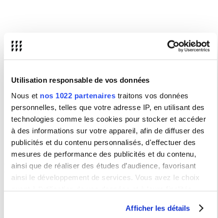
3 à 12 joueurs | 15 à 30 min
Jeu d’ambiance basé sur l’association de mots. Justifications,
votes, bluff, rires, malaises et un peu de stratégie sont les
ingrédients de Monique !
Utilisation responsable de vos données
Nous et
nos 1022 partenaires
traitons vos données
personnelles, telles que votre adresse IP, en utilisant des
technologies comme les cookies pour stocker et accéder
à des informations sur votre appareil, afin de diffuser des
publicités et du contenu personnalisés, d'effectuer des
1 à 8 joueurs | 15 min
Incarnez des aventuriers qui après avoir été dépouillés de leurs
mesures de performance des publicités et du contenu,
biens se voient contraints d'aller dérober au Magic Maze - le centre
commercial du coin -, l'équipement nécessaire pour leur prochaine
ainsi que de réaliser des études d’audience, favorisant
aventure. Coopérez sans parler, avec un temps limité !
ainsi le développement de services. Vous avez le choix
quant à l'utilisation de vos données et à leurs finalités.
Vous pouvez modifier ou retirer votre consentement à tout
Afficher les détails
moment en consultant la Déclaration relative aux cookies