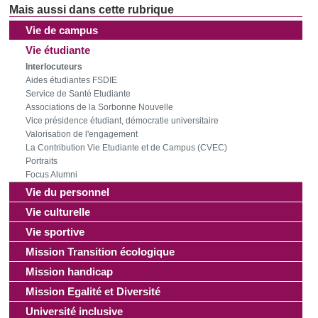
Vie de campus
Vie étudiante
Interlocuteurs
Aides étudiantes FSDIE
Service de Santé Etudiante
Associations de la Sorbonne Nouvelle
Vice présidence étudiant, démocratie universitaire
Valorisation de l'engagement
La Contribution Vie Etudiante et de Campus (CVEC)
Portraits
Focus Alumni
Vie du personnel
Vie culturelle
Vie sportive
Mission Transition écologique
Mission handicap
Mission Egalité et Diversité
Université inclusive