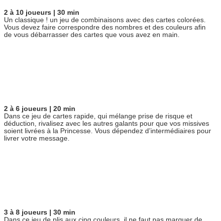
partageons également des informations sur l'utilisation de
2 à 10 joueurs | 30 min
notre site avec nos partenaires de médias sociaux, de
Un classique ! un jeu de combinaisons avec des cartes colorées.
publicité et d'analyse, qui peuvent combiner celles-ci avec
Vous devez faire correspondre des nombres et des couleurs afin
de vous débarrasser des cartes que vous avez en main.
d'autres informations que vous leur avez fournies ou qu'ils
ont collectées lors de votre utilisation de leurs services.
2 à 6 joueurs | 20 min
Dans ce jeu de cartes rapide, qui mélange prise de risque et
déduction, rivalisez avec les autres galants pour que vos missives
soient livrées à la Princesse. Vous dépendez d’intermédiaires pour
livrer votre message.
3 à 8 joueurs | 30 min
Dans ce jeu de plis aux cinq couleurs, il ne faut pas marquer de