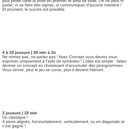
plus petite carte la pose en premier et ainsi de suite. On ne peut ni
parler, ni se faire des signes, ni communiquer d’aucune manière !
Et pourtant, le succès est possible.
4 à 10 joueurs | 30 min à 1h
Ne mimez pas, ne parlez pas ! Avec Concept vous devrez vous
exprimer uniquement à l’aide de symboles ! L’idée est simple : faites
deviner un concept en choisissant d’accumuler des pictogrammes.
Vous verrez, plus le jeu se corse, plus il devient hilarant.
2 joueurs
| 15 min
Un classique !
4 pions alignés, horizontalement, verticalement, ou en diagonale et
c’est gagné !