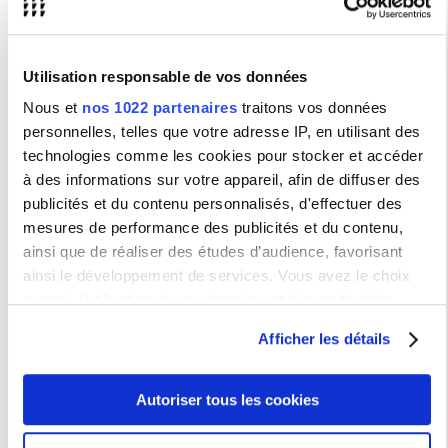
Pôle Certifications et Formations qualifiantes
delfdalf.
sfc
@sorbonne-nouvelle.fr
portugais.
sfc
@sorbonne-nouvelle.fr
celpebras.
sfc
@sorbonne-nouvelle.fr
Utilisation responsable de vos données
coursfrancaisdhiver.
sfc
@sorbonne-nouvelle.fr
coursfrancaisdete.
sfc
@sorbonne-nouvelle.fr
Nous et
nos 1022 partenaires
traitons vos données
Pôle Reprise d'Etudes
personnelles, telles que votre adresse IP, en utilisant des
technologies comme les cookies pour stocker et accéder
sfc
.reprise.etudes@sorbonne-nouvelle.fr
sfc
.vapp
@sorbonne-nouvelle.fr
: Validation d'Acquis
à des informations sur votre appareil, afin de diffuser des
Professionnels et/ou Personnels et Conseil en reprise d'études
publicités et du contenu personnalisés, d'effectuer des
sfc.daeu@sorbonne-nouvelle.fr
: Diplôme d'Accès aux Etudes
Universitaires
mesures de performance des publicités et du contenu,
Pôle Validation des acquis de l'expérience
ainsi que de réaliser des études d’audience, favorisant
sfc
.vae
@sorbonne-nouvelle.fr
: Validation d'Acquis de
ainsi le développement de services. Vous avez le choix
l'Expérience
quant à l'utilisation de vos données et à leurs finalités.
Pôle Ingénierie de projets
Vous pouvez modifier ou retirer votre consentement à tout
sfc@sorbonne-nouvelle.fr
Afficher les détails
moment en consultant la Déclaration relative aux cookies
ou en cliquant sur l'icône de confidentialité.
Nos formations
Autoriser tous les cookies
Si vous le permettez, nous aimerions également :
Découvrez toutes nos formations
Collecter des informations sur votre localisation