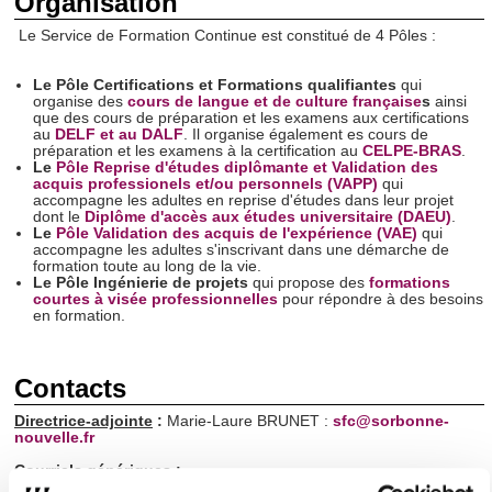
Organisation
Le Service de Formation Continue est constitué de 4 Pôles :
Le Pôle Certifications et Formations qualifiantes
qui
organise des
cours de langue et de culture française
s
ainsi
que des cours de préparation et les examens aux certifications
au
DELF et au DALF
. Il organise également es cours de
préparation et les examens à la certification au
CELPE-BRAS
.
Le
Pôle Reprise d'études diplômante et Validation des
acquis professionels et/ou personnels (VAPP)
qui
accompagne les adultes en reprise d'études dans leur projet
dont le
Diplôme d'accès aux études universitaire (DAEU)
.
Le
Pôle Validation des acquis de l'expérience (VAE)
qui
accompagne les adultes s'inscrivant dans une démarche de
formation toute au long de la vie.
Le Pôle Ingénierie de projets
qui propose des
formations
courtes à visée professionnelles
pour répondre à des besoins
en formation.
Contacts
Directrice-adjointe
:
Marie-Laure BRUNET :
sfc@sorbonne-
nouvelle.fr
Courriels génériques :