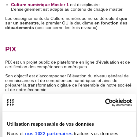
Culture numérique Master 1
est disciplinaire.
L’enseignement est adapté au contenu de chaque master.
Les enseignements de Culture numérique ne se déroulent
que
sur un semestre
, le premier OU le deuxième
en fonction des
départements
(ceci concerne les trois niveaux).
PIX
PIX est un projet public de plateforme en ligne d’évaluation et de
certification des compétences numériques.
Son objectif est d’accompagner l’élévation du niveau général de
connaissances et de compétences numériques et ainsi de
préparer la transformation digitale de l’ensemble de notre société
et de notre économie.
PIX permettra d’obtenir un profil de compétences associé à un
score global sur 1024 pix.
En conformité avec le cadre de référence européen DIGCOMP,
PIX évaluera les compétences numériques sur 8 niveaux et 5
grands domaines :
Utilisation responsable de vos données
Informations et données
Nous et
nos 1022 partenaires
traitons vos données
Communication et collaboration