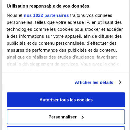
Utilisation responsable de vos données
Nous et
nos 1022 partenaires
traitons vos données
Collaborer avec la recherche
personnelles, telles que votre adresse IP, en utilisant des
technologies comme les cookies pour stocker et accéder
Réseau de valorisation de la recherche publique C.U.R.I.E
.
à des informations sur votre appareil, afin de diffuser des
publicités et du contenu personnalisés, d'effectuer des
mesures de performance des publicités et du contenu,
Organisez vos événements
ainsi que de réaliser des études d’audience, favorisant
ainsi le développement de services. Vous avez le choix
quant à l'utilisation de vos données et à leurs finalités.
Louez un espace à la Sorbonne Nouvelle
Vous pouvez modifier ou retirer votre consentement à tout
Afficher les détails
moment en consultant la Déclaration relative aux cookies
Devenez fournisseur
ou en cliquant sur l'icône de confidentialité.
Autoriser tous les cookies
Consultez la liste des marchés publics
Si vous le permettez, nous aimerions également :
Collecter des informations sur votre localisation
Personnaliser
géographique qui peuvent être précises à plusieurs
Partenaires
mètres près