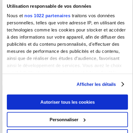
Utilisation responsable de vos données
Nous et
nos 1022 partenaires
traitons vos données
Collaborer avec la recherche
personnelles, telles que votre adresse IP, en utilisant des
technologies comme les cookies pour stocker et accéder
Réseau de valorisation de la recherche publique C.U.R.I.E
.
à des informations sur votre appareil, afin de diffuser des
publicités et du contenu personnalisés, d'effectuer des
mesures de performance des publicités et du contenu,
Organisez vos événements
ainsi que de réaliser des études d’audience, favorisant
ainsi le développement de services. Vous avez le choix
quant à l'utilisation de vos données et à leurs finalités.
Louez un espace à la Sorbonne Nouvelle
Vous pouvez modifier ou retirer votre consentement à tout
Afficher les détails
moment en consultant la Déclaration relative aux cookies
Devenez fournisseur
ou en cliquant sur l'icône de confidentialité.
Autoriser tous les cookies
Consultez la liste des marchés publics
Si vous le permettez, nous aimerions également :
Collecter des informations sur votre localisation
Personnaliser
géographique qui peuvent être précises à plusieurs
Partenaires
mètres près