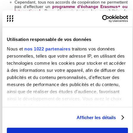
Cependant, tous nos accords de coopération ne permettent
pas d'effectuer un
programme d'échange Erasmus+ ou
International
. Pour découvrir toutes les possibilités de
mobilité, consultez notre page :
Nos protocoles de
mobilité étudiante
.
Notre base de données sur les accords de coopération
évolue régulièrement pour répondre aux demandes
Utilisation responsable de vos données
d’universités étrangères ou des enseignants. Pour toute
demande de
nouvelle collaboration
avec un/des
Nous et
nos 1022 partenaires
traitons vos données
établissement(s), merci de compléter cette
fiche de liaison
pour transmission à la
Direction des Affaires
personnelles, telles que votre adresse IP, en utilisant des
Internationales
(cooperation.internationale@sorbonne-
technologies comme les cookies pour stocker et accéder
nouvelle.fr).
à des informations sur votre appareil, afin de diffuser des
➔
Moteur de recherche
publicités et du contenu personnalisés, d'effectuer des
mesures de performance des publicités et du contenu,
ainsi que de réaliser des études d’audience, favorisant
ainsi le développement de services. Vous avez le choix
Accueil et actualités
Homepage and news
quant à l'utilisation de vos données et à leurs finalités.
Página de inicio y noticias
Vous pouvez modifier ou retirer votre consentement à tout
Afficher les détails
Étudier à la Sorbonne Nouvelle
moment en consultant la Déclaration relative aux cookies
Study at USN
ou en cliquant sur l'icône de confidentialité.
Estudiar a la USN