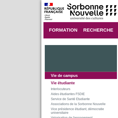
FORMATION
RECHERCHE
Vie de campus
Vie étudiante
Interlocuteurs
Aides étudiantes FSDIE
Service de Santé Etudiante
Associations de la Sorbonne Nouvelle
Vice présidence étudiant, démocratie
universitaire
Valorisation de l'engagement