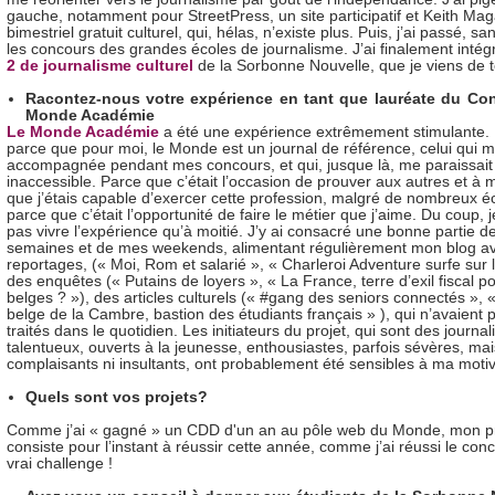
gauche, notamment pour StreetPress, un site participatif et Keith Mag
bimestriel gratuit culturel, qui, hélas, n’existe plus. Puis, j’ai passé, s
les concours des grandes écoles de journalisme. J’ai finalement intég
2 de journalisme culturel
de la Sorbonne Nouvelle, que je viens de 
Racontez-nous votre expérience en tant que lauréate du Co
Monde Académie
Le Monde Académie
a été une expérience extrêmement stimulante. 
parce que pour moi, le Monde est un journal de référence, celui qui m
accompagnée pendant mes concours, et qui, jusque là, me paraissai
inaccessible. Parce que c’était l’occasion de prouver aux autres et 
que j’étais capable d’exercer cette profession, malgré de nombreux éc
parce que c’était l’opportunité de faire le métier que j’aime. Du coup, 
pas vivre l’expérience qu’à moitié. J’y ai consacré une bonne partie 
semaines et de mes weekends, alimentant régulièrement mon blog a
reportages, (« Moi, Rom et salarié », « Charleroi Adventure surfe sur l
des enquêtes (« Putains de loyers », « La France, terre d’exil fiscal po
belges ? »), des articles culturels (« #gang des seniors connectés », «
belge de la Cambre, bastion des étudiants français » ), qui n’avaient 
traités dans le quotidien. Les initiateurs du projet, qui sont des journal
talentueux, ouverts à la jeunesse, enthousiastes, parfois sévères, mai
complaisants ni insultants, ont probablement été sensibles à ma motiv
Quels sont vos projets?
Comme j’ai « gagné » un CDD d'un an au pôle web du Monde, mon pr
consiste pour l’instant à réussir cette année, comme j’ai réussi le con
vrai challenge !