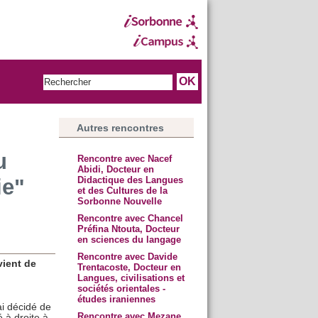
Autres rencontres
u
Rencontre avec Nacef
Abidi, Docteur en
ie"
Didactique des Langues
et des Cultures de la
Sorbonne Nouvelle
Rencontre avec Chancel
Préfina Ntouta, Docteur
en sciences du langage
Rencontre avec Davide
vient de
Trentacoste, Docteur en
Langues, civilisations et
sociétés orientales -
études iraniennes
i décidé de
Rencontre avec Mezane
 à droite à