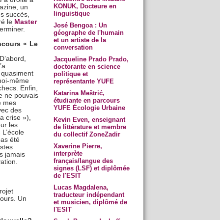
KONUK, Docteure en
azine, un
linguistique
ans succès,
ré le
Master
José Bengoa : Un
terminer.
géographe de l'humain
et un artiste de la
ncours « Le
conversation
D’abord,
Jacqueline Prado Prado,
’a
doctorante en science
t quasiment
politique et
à moi-même
représentante YUFE
hecs. Enfin,
Katarina Meštrić,
je ne pouvais
étudiante en parcours
de mes
YUFE Écologie Urbaine
vec des
a crise »),
Kevin Even, enseignant
ur les
de littérature et membre
 L’école
du collectif ZoneZadir
pas été
Xaverine Pierre,
istes
interprète
s jamais
français/langue des
ation.
signes (LSF) et diplômée
de l'ESIT
Lucas Magdalena,
ojet
traducteur indépendant
cours. Un
et musicien, diplômé de
l'ESIT