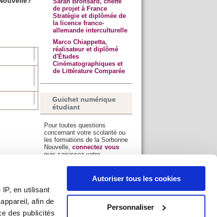
Nouvelle?
Sarah Bronsard, cheffe
de projet à France
Stratégie et diplômée de
la licence franco-
allemande interculturelle
Marco Chiappetta,
réalisateur et diplômé
d'Études
Cinématographiques et
de Littérature Comparée
Guichet numérique
étudiant
Pour toutes questions
concernant votre scolarité ou
les formations de la Sorbonne
Nouvelle,
connectez vous
puis saisissez votre
demande.
Vous trouverez des
Autoriser tous les cookies
explications et de l'aide
sur
P, en utilisant
cette page
.
ppareil, afin de
Personnaliser
ce des publicités
Renseignements