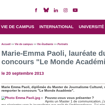
VIE DE CAMPUS
INTERNATIONAL
UNIVERSITÉ
Accueil
>>
Vie de campus
>>
Vie étudiante
>>
Portraits
Marie-Emma Paoli, lauréate d
concours "Le Monde Académ
le 20 septembre 2013
Marie Emma Paoli, diplômée du Master de Journalisme Culturel, 
remporter le concours "Le Monde Académie".
Pouvez-vous vous présenter ?
Après un Master 1 de communication, j’a
me réorienter vers le journalisme par goût de l’indépendance. J’ai pigé