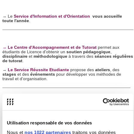
→ Le
Service d'Information et d'Orientation
vous accueille
toute l'année
.
→ Le Centre d'Accompagnement et de Tutorat
permet aux
étudiants de Licence d'obtenir un
soutien pédagogique
,
disciplinaire
et
méthodologique
à travers des
séances régulières
de tutorat
.
→
Le Service Réussite Etudiante
propose des
ateliers
, des
stages
et des
événements
pour développer vos méthodes de
travail et d’organisation.
→ La
Mission Handicap
accompagne les étudiants en
situation de handicap
permanent ou momentané. Elle recrute
des tuteurs pour l'aider dans sa mission.
Utilisation responsable de vos données
Nous et
nos 1022 partenaires
traitons vos données