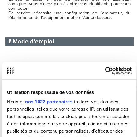
configuré, vous n'avez plus à entrer vos identifiants pour vous
connecter.
Ce service nécessite une configuration de l'ordinateur, du
téléphone ou de l'équipement mobile. Voir ci-dessous.
Mode d'emploi
Connexion au Wi-Fi Eduroam – Sorbonne Nouvelle –
Android
Connexion au Wi-Fi Eduroam – Sorbonne Nouvelle –
iOS
Connexion au Wi-Fi Eduroam – Sorbonne Nouvelle –
Utilisation responsable de vos données
Windows
Nous et
nos 1022 partenaires
traitons vos données
Connexion au Wi-Fi Eduroam – Sorbonne Nouvelle –
MacOS
personnelles, telles que votre adresse IP, en utilisant des
technologies comme les cookies pour stocker et accéder
Comment oublier un réseau Wi-Fi
à des informations sur votre appareil, afin de diffuser des
Informations utiles
publicités et du contenu personnalisés, d'effectuer des
Activation du compte isorbonne, changement ou réinitialisation