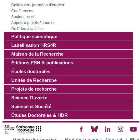
ont collectées lors de votre utilisation de leurs services.
Colloques - journées d'études
Conférences
Soutenances
Appels à projets / bourses
De l'idée à la thèse
Politique scientifique
Labellisation HRS4R
Maison de la Recherche
Éditions PSN & publications
Écoles doctorales
Unités de Recherche
Projets de recherche
Science Ouverte
Science et Société
Études Doctorales & HDR
Gestion des cookies
|
Haut de la page
|
Contact
|
Plan