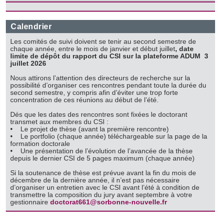
publicité et d'analyse, qui peuvent combiner celles-ci avec
d'autres informations que vous leur avez fournies ou qu'ils
ont collectées lors de votre utilisation de leurs services.
Calendrier
Les comités de suivi doivent se tenir
au second semestre de
chaque année, entre le mois de janvier et début juillet
,
date
limite de dépôt du rapport du CSI sur la plateforme ADUM 3
juillet 2026
Nous attirons l’attention des directeurs de recherche sur la
possibilité d’organiser ces rencontres pendant toute la durée du
second semestre, y compris afin d’éviter une trop forte
concentration de ces réunions au début de l’été.
Dés que les dates des rencontres sont fixées le doctorant
transmet aux membres du CSI :
• Le projet de thèse (avant la première rencontre)
• Le portfolio
(chaque année) téléchargeable sur la page de la
formation doctorale
• Une présentation de l’évolution de l’avancée de la thèse
depuis le dernier CSI de 5 pages maximum (chaque année)
Si la soutenance de thèse est prévue avant la fin du mois de
décembre de la dernière année, il n’est pas nécessaire
d’organiser un entretien avec le CSI avant l’été à condition de
transmettre la composition du jury avant septembre à votre
gestionnaire
doctorat661@sorbonne-nouvelle.fr