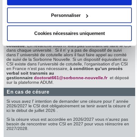
la plateforme ADUM.
Si vous le permettez, nous aimerions également :
Collecter des informations sur votre localisation
Le dépôt du rapport du comité de suivi est indispensable
Personnaliser
pour la réinscription administrative du(de la) doctorant-e.
géographique qui peuvent être précises à plusieurs
mètres près
En cas de cotutelle
Cookies nécessaires uniquement
Identifier votre appareil en l'analysant activement
pour en relever les caractéristiques spécifiques
Chaque année le CSI
doit se tenir même si vous êtes en
cotutelle
. En revanche vous n' êtes pas contraint de faire le CSI
(empreintes digitales).
dans chaque université. Si il n' y a pas de dispositif de suivi
dans l' université de cotutelle alors il faut faire appel au comité
Pour en savoir plus sur le traitement de vos données
de suivi de la Sorbonne Nouvelle. Si un dispositif équivalent au
CSI existe dans l’université de cotutelle, l’organisation d’un CSI
personnelles et définir vos préférences, reportez-vous à la
en France n’est pas nécessaire,
à condition qu’un procès
section « Détails »
. Vous pouvez modifier ou retirer votre
verbal soit transmis au
gestionnaire
doctorat661@sorbonne-nouvelle.fr
et déposé
consentement à tout moment à partir de la déclaration sur
sur la plateforme ADUM.
les cookies.
En cas de césure
Les cookies nous permettent de personnaliser le contenu
Si vous avez l' intention de demander une césure pour l' année
2026/2027 le CSI doit obligatoirement se tenir avant la césure d'
et les annonces, d'offrir des fonctionnalités relatives aux
ici le début de juillet 2026 .
médias sociaux et d'analyser notre trafic. Nous
Si la césure vous est accordée en 2026/2027 vous n'aurez pas
partageons également des informations sur l'utilisation de
besoin de rencontrer votre CSI en 2027 pour vous réinscrire en
2027/2028.
notre site avec nos partenaires de médias sociaux, de