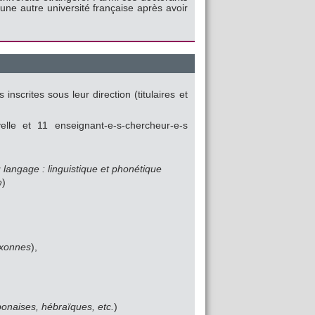
une autre université française après avoir
nscrites sous leur direction (titulaires et
elle et 11 enseignant-e-s-chercheur-e-s
 langage : linguistique et phonétique
e
)
axonnes
),
ponaises, hébraïques, etc.
)