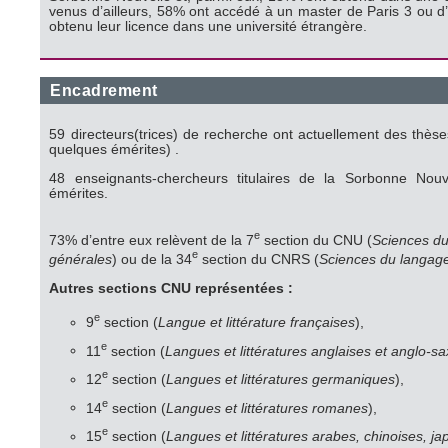
venus d’ailleurs, 58% ont accédé à un master de Paris 3 ou d’
obtenu leur licence dans une université étrangère.
Encadrement
59 directeurs(trices) de recherche ont actuellement des thèses i
quelques émérites) .
48 enseignants-chercheurs titulaires de la Sorbonne Nouv
émérites.
e
73% d’entre eux relèvent de la 7
section du CNU (
Sciences du
e
générales
) ou de la 34
section du CNRS (
Sciences du langag
Autres sections CNU représentées :
e
9
section (
Langue et littérature françaises
),
e
11
section (
Langues et littératures anglaises et anglo-s
e
12
section (
Langues et littératures germaniques
),
e
14
section (
Langues et littératures romanes
),
e
15
section (
Langues et littératures arabes, chinoises, ja