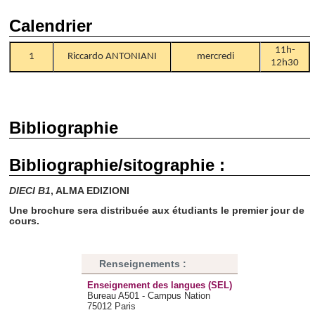
notre site avec nos partenaires de médias sociaux, de
publicité et d'analyse, qui peuvent combiner celles-ci avec
Calendrier
d'autres informations que vous leur avez fournies ou qu'ils
11h-
ont collectées lors de votre utilisation de leurs services.
1
Riccardo ANTONIANI
mercredi
12h30
Bibliographie
Bibliographie/sitographie :
DIECI B1
, ALMA EDIZIONI
Une brochure sera distribuée aux étudiants le premier jour de
cours.
Renseignements :
Enseignement des langues (SEL)
Bureau A501 - Campus Nation
75012 Paris