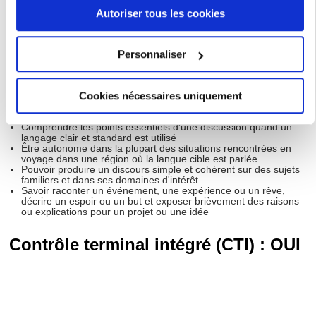
Autoriser tous les cookies
Critères d’évaluation
Si vous le permettez, nous aimerions également :
pertinents (CECR / Volume
Collecter des informations sur votre localisation
Personnaliser
Complémentaire) : niveau
géographique qui peuvent être précises à plusieurs
mètres près
d'utilisateur indépendant (niveau
Cookies nécessaires uniquement
Identifier votre appareil en l'analysant activement
seuil).
pour en relever les caractéristiques spécifiques
Comprendre les points essentiels d'une discussion quand un
(empreintes digitales).
langage clair et standard est utilisé
Être autonome dans la plupart des situations rencontrées en
Pour en savoir plus sur le traitement de vos données
voyage dans une région où la langue cible est parlée
personnelles et définir vos préférences, reportez-vous à la
Pouvoir produire un discours simple et cohérent sur des sujets
familiers et dans ses domaines d'intérêt
section « Détails »
. Vous pouvez modifier ou retirer votre
Savoir raconter un événement, une expérience ou un rêve,
consentement à tout moment à partir de la déclaration sur
décrire un espoir ou un but et exposer brièvement des raisons
ou explications pour un projet ou une idée
les cookies.
Contrôle terminal intégré (CTI) : OUI
Les cookies nous permettent de personnaliser le contenu
et les annonces, d'offrir des fonctionnalités relatives aux
médias sociaux et d'analyser notre trafic. Nous
partageons également des informations sur l'utilisation de