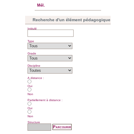
Mél.
Recherche d'un élément pédagogique
Intitulé
Type
Grade
Discipline
A distance :
Oui
Non
Partiellement à distance :
Oui
Non
Structure