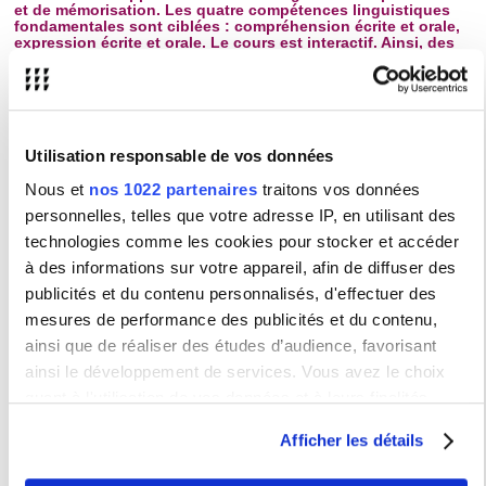
et de mémorisation. Les quatre compétences linguistiques
fondamentales sont ciblées : compréhension écrite et orale,
expression écrite et orale. Le cours est interactif. Ainsi, des
compétences méthodologiques transférables, telles les
stratégies de débatteur ou la rédaction d’une critique, seront
consolidées.
Modalités de participation en
cours :
Utilisation responsable de vos données
présentiel.
Nous et
nos 1022 partenaires
traitons vos données
personnelles, telles que votre adresse IP, en utilisant des
Modalités d’évaluation en cours :
Le
technologies comme les cookies pour stocker et accéder
cours est évalué par deux examens.
à des informations sur votre appareil, afin de diffuser des
Semaine 6 : débat en classe ou
publicités et du contenu personnalisés, d'effectuer des
devoir écrit ; semaine 12 : Devoir sur
mesures de performance des publicités et du contenu,
ainsi que de réaliser des études d’audience, favorisant
table : exercices/commentaire de
ainsi le développement de services. Vous avez le choix
document(s)/composition.
quant à l'utilisation de vos données et à leurs finalités.
Vous pouvez modifier ou retirer votre consentement à tout
Épreuve de session 2 (rattrapage),
Afficher les détails
moment en consultant la Déclaration relative aux cookies
sauf pour les masters : OUI
ou en cliquant sur l'icône de confidentialité.