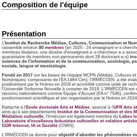
Composition de l'équipe
Présentation
L’
Institut de Recherche Médias, Cultures, Communication et Nu
rassemble environ
80
membres
(en 2025 : 24 enseignant·e·s-cherch
membres titulaires, une dizaine d'enseignant·e·s-chercheur·e·s assoc
quarantaine de membres non-permanents dont 28 doctorant·e·s)
ins
sciences de l’information et de la communication, sociologie, p
sociale, langue et musicologie
.
Fondé en 2017
sur les bases de l’équipe MCPN (Médias, Cultures et
Numériques, composante de l’EA 1484 Cim), l'IRMÉCCEN a été éval
positivement par le Hcéres en 2018 et accrédité comme unité de rec
l'Université Sorbonne Nouvelle à compter de 2019. L'IRMÉCCEN est 
reconnu nationalement comme Equipe d'Accueil (EA n° 7546), confim
positionnement scientifique et son organisation par le Hcéres en 2024
Rattaché à l'
Ecole doctorale Arts et Médias
, associé à l'
UFR Arts e
ainsi qu'à ses départements
Institut de la Communication et des 
Médiation culturelle
, l'Irméccen est également membre du
Labex Ic
Laboratoire d'excellence Industries culturelles et création artist
GDR Internet, IA et Société
(CNRS).
L'IRMÉCCEN se donne pour
objectif d’aborder les phénomènes m