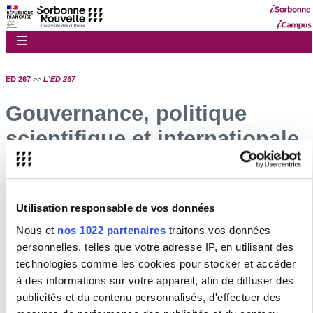
☰
ED 267
>>
L'ED 267
Gouvernance, politique
scientifique et internationale
de l'ED 267
Gouvernance, politique scientifique et
Utilisation responsable de vos données
internationale de l'ED 267
Nous et
nos 1022 partenaires
traitons vos données
Conseil et bureau de l'école doctorale 267
personnelles, telles que votre adresse IP, en utilisant des
Politique scientifique de l'ED 267
technologies comme les cookies pour stocker et accéder
Politique internationale de l'ED 267
à des informations sur votre appareil, afin de diffuser des
Règlement intérieur de l'ED 267
publicités et du contenu personnalisés, d'effectuer des
Réseau interuniversitaire d'écoles doctorales Arts &