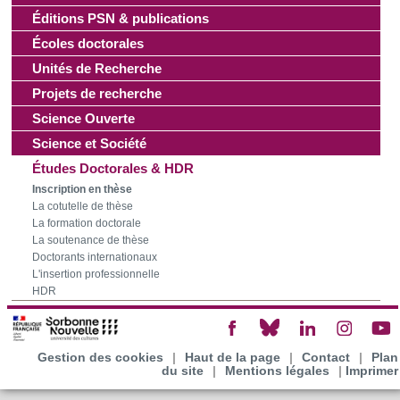
Éditions PSN & publications
Écoles doctorales
Unités de Recherche
Projets de recherche
Science Ouverte
Science et Société
Études Doctorales & HDR
Inscription en thèse
La cotutelle de thèse
La formation doctorale
La soutenance de thèse
Doctorants internationaux
L'insertion professionnelle
HDR
Gestion des cookies
|
Haut de la page
|
Contact
|
Plan
du site
|
Mentions légales
|
Imprimer