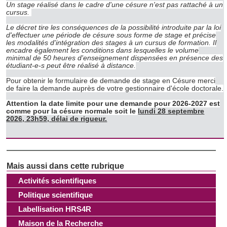
Un stage réalisé dans le cadre d'une césure n'est pas rattaché à un
cursus.
Les cookies nous permettent de personnaliser le contenu
Le décret tire les conséquences de la possibilité introduite par la loi
et les annonces, d'offrir des fonctionnalités relatives aux
d'effectuer une période de césure sous forme de stage et précise
les modalités d'intégration des stages à un cursus de formation. Il
médias sociaux et d'analyser notre trafic. Nous
encadre également les conditions dans lesquelles le volume
minimal de 50 heures d'enseignement dispensées en présence des
partageons également des informations sur l'utilisation de
étudiant-e-s peut être réalisé à distance.
notre site avec nos partenaires de médias sociaux, de
Pour obtenir le formulaire de demande de stage en Césure merci
publicité et d'analyse, qui peuvent combiner celles-ci avec
de faire la demande auprès de votre gestionnaire d'école doctorale.
d'autres informations que vous leur avez fournies ou qu'ils
Attention la date limite pour une demande pour 2026-2027 est
ont collectées lors de votre utilisation de leurs services.
comme pour la césure normale soit le
lundi 28 septembre
2026, 23h59, délai de rigueur.
Activités scientifiques
Politique scientifique
Labellisation HRS4R
Maison de la Recherche