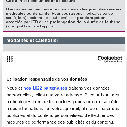
Ce qui n’est pas un motif de césure
Une césure ne peut pas être donc demandée
pour des raisons
médicales ou de santé
. Pour des raisons médicales ou de
santé, le(a) doctorant-e peut bénéficier
par dérogation
accordée par l’ED d’une
prolongation de la durée de la thèse
(avec justificatifs à l’appui).
modalités et calendrier
Pour faire une demande de césure, vous devez :
1/
télécharger et remplir le formulaire
2026-2027
de
demande de césure
en doctorat
(formulaire pdf inscriptible)
2/
le retourner complété, signé par vous et votre
Utilisation responsable de vos données
directeur(trice) de recherche
par voie électronique en
l'adressant à votre gestionnaire d'école doctorale,
accompagné
Nous et
nos 1022 partenaires
traitons vos données
de votre lettre et de l’avis de votre directeur(trice) de recherche
personnelles, telles que votre adresse IP, en utilisant des
pour le
:
lundi 28 septembre 2026, 23h59,
délai de rigueur
au
technologies comme les cookies pour stocker et accéder
titre de l’année universitaire 2026-2027.
à des informations sur votre appareil, afin de diffuser des
La décision souveraine des autorités scientifiques vous sera
publicités et du contenu personnalisés, d'effectuer des
communiquée par votre gestionnaire d'école doctorale.
mesures de performance des publicités et du contenu,