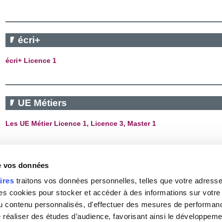
écri+
écri+ Licence 1
UE Métiers
Les UE Métier Licence 1, Licence 3, Master 1
Formation à distance
de vos données
ires
traitons vos données personnelles, telles que votre adresse I
Présentation des UE pour les étudiants FAD
 cookies pour stocker et accéder à des informations sur votre a
 du contenu personnalisés, d'effectuer des mesures de performan
e réaliser des études d’audience, favorisant ainsi le développeme