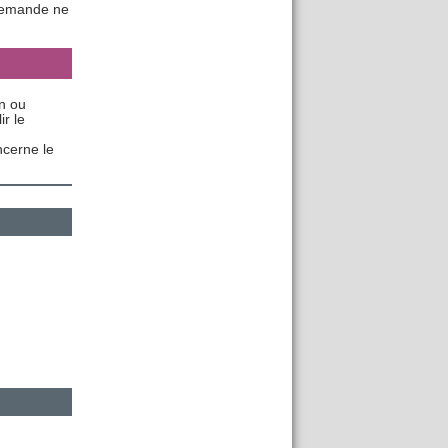
e demande ne
un ou
r le
cerne le