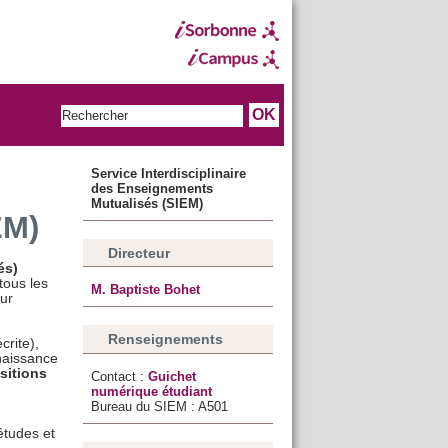
Service Interdisciplinaire
des Enseignements
Mutualisés (SIEM)
EM)
Directeur
és)
tous les
M. Baptiste Bohet
eur
Renseignements
crite),
aissance
nsitions
Contact :
Guichet
numérique étudiant
Bureau du SIEM : A501
études et