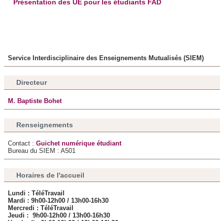
Présentation des UE pour les étudiants FAD
notre site avec nos partenaires de médias sociaux, de
publicité et d'analyse, qui peuvent combiner celles-ci avec
d'autres informations que vous leur avez fournies ou qu'ils
ont collectées lors de votre utilisation de leurs services.
Service Interdisciplinaire des Enseignements Mutualisés (SIEM)
Directeur
M. Baptiste Bohet
Renseignements
Contact :
Guichet numérique étudiant
Bureau du SIEM : A501
Horaires de l'accueil
Lundi : TéléTravail
Mardi :
9h00-12h00 / 13h00-16h30
Mercredi :
TéléTravail
Jeudi :
9h00-12h00 / 13h00-16h30