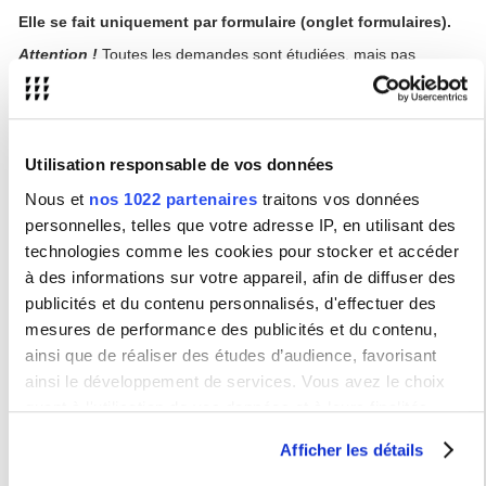
Elle se fait uniquement par formulaire (onglet formulaires).
Attention !
Toutes les demandes sont étudiées, mais pas
forcément accordées : veillez donc à suivre les cours tant que la
décision relative à votre demande ne vous a pas été
communiquée.
Changement de cours
Utilisation responsable de vos données
Lors des inscriptions pédagogiques (IP), si vous souhaitez
Nous et
nos 1022 partenaires
traitons vos données
modifier un ou plusieurs choix d'enseignements relevant du SIEM,
vous devez remplir le formulaire (onglet formulaire).
personnelles, telles que votre adresse IP, en utilisant des
Si vous remarquez un chevauchement entre deux cours dont l'un
technologies comme les cookies pour stocker et accéder
concerne le SIEM, vous devez également remplir le formulaire
.
à des informations sur votre appareil, afin de diffuser des
publicités et du contenu personnalisés, d'effectuer des
Culture numérique
mesures de performance des publicités et du contenu,
ainsi que de réaliser des études d’audience, favorisant
Présentation des UE de Culture numérique
ainsi le développement de services. Vous avez le choix
Culture numérique Licence 2
quant à l'utilisation de vos données et à leurs finalités.
Culture numérique Licence 3
Vous pouvez modifier ou retirer votre consentement à tout
Afficher les détails
moment en consultant la Déclaration relative aux cookies
Culture numérique Master 1
ou en cliquant sur l'icône de confidentialité.