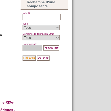
Recherche d'une
composante
Intitulé
Type
Domaine de formation LMD
ux
Composante
Ie-XIXe-
ériques -