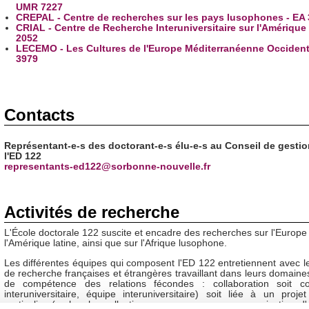
UMR 7227
CREPAL - Centre de recherches sur les pays lusophones - EA
CRIAL - Centre de Recherche Interuniversitaire sur l'Amérique 
2052
LECEMO - Les Cultures de l'Europe Méditerranéenne Occident
3979
Contacts
Représentant-e-s des doctorant-e-s élu-e-s au Conseil de gestio
l'ED 122
representants-ed122@sorbonne-nouvelle.fr
Activités de recherche
L'École doctorale 122 suscite et encadre des recherches sur l'Europe l
l'Amérique latine, ainsi que sur l'Afrique lusophone.
Les différentes équipes qui composent l'ED 122 entretiennent avec le
de recherche françaises et étrangères travaillant dans leurs domaine
de compétence des relations fécondes : collaboration soit c
interuniversitaire, équipe interuniversitaire) soit liée à un projet
particulier (recherche collective sur programme, co-organisation d'