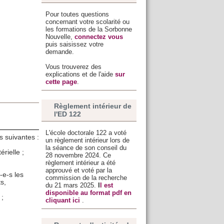
Pour toutes questions
concernant votre scolarité ou
les formations de la Sorbonne
Nouvelle,
connectez vous
puis saisissez votre
demande.
Vous trouverez des
explications et de l'aide
sur
cette page
.
Règlement intérieur de
l'ED 122
L'école doctorale 122 a voté
s suivantes :
un règlement intérieur lors de
la séance de son conseil du
rielle ;
28 novembre 2024. Ce
règlement intérieur a été
approuvé et voté par la
-e-s les
commission de la recherche
s,
du 21 mars 2025.
I
l est
disponible au format pdf en
 ;
cliquant ici
.