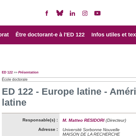
orat
Être doctorant-e à l'ED 122
Infos utiles et te
ED 122
>>
Présentation
École doctorale
ED 122 - Europe latine - Amér
latine
Responsable(s) :
M. Matteo RESIDORI
(Directeur)
Adresse :
Université Sorbonne Nouvelle
MAISON DE LA RECHERCHE