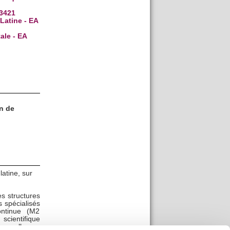
 3421
Latine - EA
ale - EA
n de
atine, sur
s structures
s spécialisés
ontinue (M2
 scientifique
un colloque,