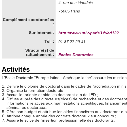
4, rue des irlandais
75005 Paris
Complément coordonnées
:
Sur Internet :
http://www.univ-paris3.fr/ed122
Tél. :
01 87 27 29 41
Structure(s) de
rattachement :
Ecoles Doctorales
Activités
L'Ecole Doctorale "Europe latine - Amérique latine" assure les mission
Délivre le diplôme de doctorat dans le cadre de l'accrédiation ministé
Organise la formation doctorale ;
Accueille, oriente et aide les doctorant-e-s de l'ED ;
Diffuse auprès des directeurs(trices) de recherche et des doctorant
informations relatives aux manifestations scientifiques, financement
séminaires doctoraux...;
Gère son budget et attribue les aides financières aux doctorant-e-s
Attribue chaque année des contrats doctoraux sur concours ;
Assure le suive de l'insertion professionnelle des doctorants.