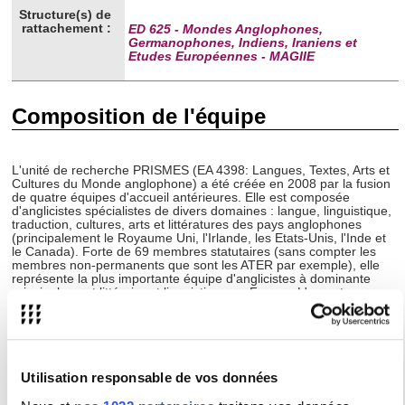
Structure(s) de
rattachement :
ED 625 - Mondes Anglophones,
Germanophones, Indiens, Iraniens et
Etudes Européennes - MAGIIE
Composition de l'équipe
L'unité de recherche PRISMES (EA 4398: Langues, Textes, Arts et
Cultures du Monde anglophone) a été créée en 2008 par la fusion
de quatre équipes d'accueil antérieures. Elle est composée
d'anglicistes spécialistes de divers domaines : langue, linguistique,
traduction, cultures, arts et littératures des pays anglophones
(principalement le Royaume Uni, l'Irlande, les Etats-Unis, l'Inde et
le Canada). Forte de 69 membres statutaires (sans compter les
membres non-permanents que sont les ATER par exemple), elle
représente la plus importante équipe d'anglicistes à dominante
principalement littéraire et linguistique en France. L'ouverture
internationale est une dimension forte de l'équipe, avec l'existence
de partenariats dynamiques avec plusieurs pays anglophones
visant à encourager la mobilité des enseignants et des doctorants
et à développer des collaborations qui donnent régulièrement lieu à
des colloques, des journées d'étude et des publications. L'Unité de
recherche, organisée en cinq équipes, a choisi de maintenir une
Utilisation responsable de vos données
logique de centres forte. Elle construit également des projets de
recherche transversaux, et a mis sur pied un atelier fédérateur