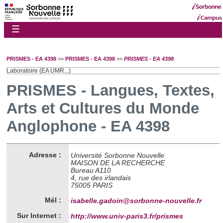
☰
PRISMES - EA 4398
>>
PRISMES - EA 4398
>>
PRISMES - EA 4398
Laboratoire (EA UMR...)
PRISMES - Langues, Textes,
Arts et Cultures du Monde
Anglophone - EA 4398
Adresse :
Université Sorbonne Nouvelle
MAISON DE LA RECHERCHE
Bureau A110
4, rue des irlandais
75005 PARIS
Mél :
isabelle.gadoin@sorbonne-nouvelle.fr
Sur Internet :
http://www.univ-paris3.fr/prismes