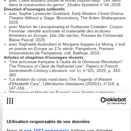
avec Claire Boulard-Jouslin et Armel Dubois-Nayt, "Les Sens
dans la construction du genre",
Etudes Epistémè
n°34, 2018.
Direction d'ouvrages collectifs
avec Sophie Lemercier-Goddard,
Early Modern Closet Drama:
Theatre Without a Stage
, Bloomsbury, The Arden Shakespeare,
2025.
avec Marion de Lencquesaing et Guillaume Coatalen:
Corpus
Feminae: identité auctoriale et matérialité des écritures
féminines en Europe, 16e-18e siècles
, Presses de l'Université
Blaise Pascal, 2025.
avec Raphaèle Audoubert et Morgane Kappès-Le Moing,
L'exil
en poésie en Europe au 17e siècle
, Pampelune, Presses
Universitaires de Pampelune, coll. Batihoja, 2018.
Articles et chapitres d'ouvrages récents
"Une princesse française à l'aube de la Glorieuse Révolution":
The Princess of Cleve
de Nathaniel Lee",
Papers in French
Seventeenth-Century Literatur
e, vol. LI, n°101, 2025, p. 343-
360.
"La division du corps royal dans
The Tragedy of Mariam
d'Elizabeth Cary", Littératures classiques (2025/1), n°116, p.
147-155.
"Mariamne et Hérode en Europe" avec Sophie Lemercier-
Goddard et Sandrine Berrégard,
Etudes Epistémè
, n°45, 2024.
Avec Sophie Lemercier-Goddard, "'Talk you of killing?' Rhetorical
Construction of Tragic Femninity in
Othello
, The Tragedy of
Mariam and
The Duchess of Malfi
",
Actes des congrès de la
Société française Shakespeare
, n°41, 2024.
"Gendering Shame in
Hamlet
", in
Mises en (je)u de Hamlet,
Utilisation responsable de vos données
Prince of Denmark
, éd. Estelle Rivier-Arnaud, Nanterre, Presses
Universitaires de Nanterre, 2023, p. 43-58.
Nous et
nos 1022 partenaires
traitons vos données