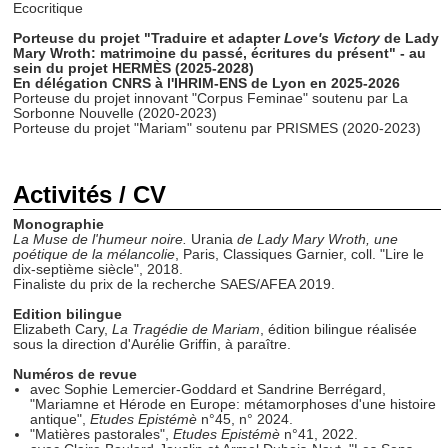
Ecocritique
Porteuse du projet "Traduire et adapter
Love's Victory
de Lady
Mary Wroth: matrimoine du passé, écritures du présent" - au
sein du projet HERMÈS (2025-2028)
En délégation CNRS à l'IHRIM-ENS
de Lyon en 2025-2026
Porteuse du projet innovant "Corpus Feminae" soutenu par La
Sorbonne Nouvelle (2020-2023)
Porteuse du projet "Mariam" soutenu par PRISMES (2020-2023)
Activités / CV
Monographie
La Muse de l'humeur noire.
Urania
de Lady Mary Wroth, une
poétique de la mélancolie
, Paris, Classiques Garnier, coll. "Lire le
dix-septième siècle", 2018.
Finaliste du prix de la recherche SAES/AFEA 2019.
Edition bilingue
Elizabeth Cary,
La Tragédie de Mariam
, édition bilingue réalisée
sous la direction d'Aurélie Griffin, à paraître.
Numéros de revue
avec Sophie Lemercier-Goddard et Sandrine Berrégard,
"Mariamne et Hérode en Europe: métamorphoses d'une histoire
antique",
Etudes Epistémè
n°45, n° 2024.
"Matières pastorales",
Etudes Epistémè
n°41, 2022.