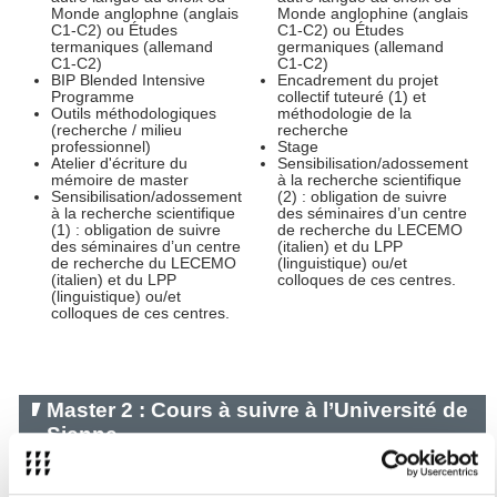
Monde anglophne (anglais
Monde anglophine (anglais
C1-C2) ou Études
C1-C2) ou Études
termaniques (allemand
germaniques (allemand
C1-C2)
C1-C2)
BIP Blended Intensive
Encadrement du projet
Programme
collectif tuteuré (1) et
Outils méthodologiques
méthodologie de la
(recherche / milieu
recherche
professionnel)
Stage
Atelier d'écriture du
Sensibilisation/adossement
mémoire de master
à la recherche scientifique
Sensibilisation/adossement
(2) : obligation de suivre
à la recherche scientifique
des séminaires d’un centre
(1) : obligation de suivre
de recherche du LECEMO
des séminaires d’un centre
(italien) et du LPP
de recherche du LECEMO
(linguistique) ou/et
(italien) et du LPP
colloques de ces centres.
(linguistique) ou/et
colloques de ces centres.
Master 2 : Cours à suivre à l’Université de
Sienne
Semestre 3
Semestre 4