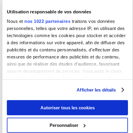
Critica letteraria e
Prova finale/ Mémoire de
letteratura comparata
recherche
Utilisation responsable de vos données
ou
Tirocinio/Stage
Poetica e stilistica
Nous et
nos 1022 partenaires
traitons vos données
Letteratura italiana
personnelles, telles que votre adresse IP, en utilisant des
contemporanea –
Modulo
A
technologies comme les cookies pour stocker et accéder
ou
à des informations sur votre appareil, afin de diffuser des
Letteratura italiana
contemporanea –
Modulo
publicités et du contenu personnalisés, d'effectuer des
B
mesures de performance des publicités et du contenu,
ou
Letteratura italiana modulo
ainsi que de réaliser des études d’audience, favorisant
A e B
ainsi le développement de services. Vous avez le choix
Storia della lingua italiana
quant à l'utilisation de vos données et à leurs finalités.
ou
Filologia italiana
Vous pouvez modifier ou retirer votre consentement à tout
Afficher les détails
moment en consultant la Déclaration relative aux cookies
Un cours au choix :
Storia – un cours au choix
ou en cliquant sur l'icône de confidentialité.
: Storia economica e
sociale del medioevo ou
Autoriser tous les cookies
Storia moderna ou Storia
Si vous le permettez, nous aimerions également :
della contemporaneità
ou
Collecter des informations sur votre localisation
un cours du département
Personnaliser
d'Arts du spectable
géographique qui peuvent être précises à plusieurs