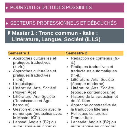
POURSUITES D’ETUDES POSSIBLES
SECTEURS PROFESSIONNELS ET DÉBOUCHÉS
Master 1 : Tronc commun - Italie :
Littérature, Langue, Société (ILLS)
Semestre 1
Semestre 2
Approches culturelles et
Rédaction de contenus (fr.-
pratiques traductives
it.)
(it.>fr.)
Pratiques traductives et
Approches culturelles et
traducteurs automatiques
pratiques traductives
(fr.-it.)
(fr.>it.)
Littérature, Arts, Société
Linguistique
(époque moderne)
Littérature, Arts, Société
Littérature, Arts, Société
(Moyen Âge)
(époque contemporaine)
Littérature, Ars, Société
Histoire de la traduction et
(Renaissance et Âge
de l'édition
baroque)
Approche constrastive de
Gestion et création avec le
la traduction littéraire
numérique (mutualisé avec
Politiques culturelles
le Master ICFI)
France-Italie
Lansad: Anglais (B2) ou
Lansade: Anglais (B2) ou
autre langue au choix ou
autre langue au choix ou