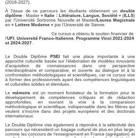
(2018-2027).
À l'issue de ce parcours les étudiants obtiennent un
double
diplôme
: Master
« Italie : Littérature, Langue, Société »
(
ILLS
)
par l’Université Sorbonne Nouvelle et Master
/Laurea Magistrale
en
« Lettere Moderne »
par l’Université de Sienne.
Ce cursus a obtenu le soutien financier de
l’
UFI
,
Université Franco-Italienne
,
Programme Vinci 2021-2024
et 2024-2027
.
Le Double Diplôme
PSEI
fait une place importante à une
approche culturelle basée sur l'élaboration de modèles innovants
d'acquisition de connaissances dans une perspective
interdisciplinaire et comparative, et ouverte au dialogue et à la
confrontation méthodologiques et scientifiques, car ce cursus vise
à former des professionnels ayant des compétences linguistiques
et culturelles solides et étendues.
Le
mémoire
est un moment fondateur de la formation pour le
développement de compétences critiques et de rédaction
approfondies, en ouvrant la voie à la comparaison
méthodologique et scientifique, indispensable dans les filières qui
veulent s'inscrire dans des projets européens et des doctorats
internationaux.
Le Double Diplôme vise également à répondre à la sélectivité des
parcours qui nécessitent un bagage culturel de plus en plus large,
comme les concours de l'enseignement en France (agrégation) et