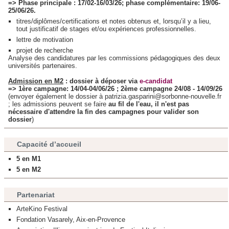
=> Phase principale : 17/02-16/03/26; phase complémentaire: 19/06-
25/06/26.
titres/diplômes/certifications et notes obtenus et, lorsqu’il y a lieu,
tout justificatif de stages et/ou expériences professionnelles.
lettre de motivation
projet de recherche
Analyse des candidatures par les commissions pédagogiques des deux
universités partenaires.
Admission en M2
: dossier à déposer via
e-candidat
=> 1ère campagne: 14/04-04/06/26 ; 2ème campagne 24/08 - 14/09/26
(envoyer également le dossier à patrizia.gasparini@sorbonne-nouvelle.fr
; les admissions peuvent se faire
a
u fil de l'eau, il n'est pas
nécessaire d'attendre la fin des campagnes pour valider son
dossier
)
Capacité d’accueil
5 en M1
5 en M2
Partenariat
ArteKino Festival
Fondation Vasarely, Aix-en-Provence