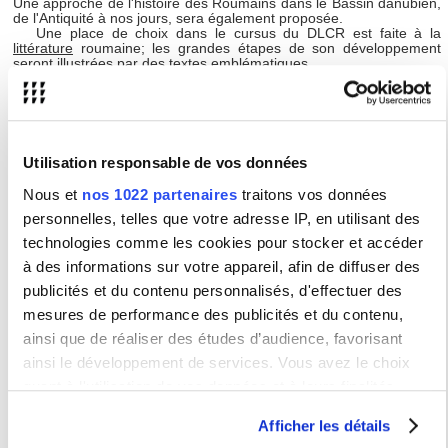
Une approche de l'histoire des Roumains dans le Bassin danubien,
de l'Antiquité à nos jours, sera également proposée.
Une place de choix dans le cursus du DLCR est faite à la
littérature
roumaine; les grandes étapes de son développement
seront illustrées par des textes emblématiques.
Au terme de sa formation, l'étudiant se sera forgé une fine
connaissance de la culture des Roumains, fondée sur une riche
tradition autochtone et constamment ouverte aux grands courants
de la pensée européenne.
La
brochure 2025-2029
de la formation DLCR et des
Utilisation responsable de vos données
UE LANSAD de roumain sera publiée d'ici la mi-juillet sur la page
du Département EIR de l'Université.
Nous et
nos 1022 partenaires
traitons vos données
Ce diplôme est ouvert aux candidats titulaires du Baccalauréat ou
personnelles, telles que votre adresse IP, en utilisant des
d'un diplôme étranger équivalent. Les étudiants autorisés à
technologies comme les cookies pour stocker et accéder
s’inscrire à cette formation devront s’acquitter des frais d’inscription
fixés par le CA de l’établissement (
615€ pour la rentrée 2025-
à des informations sur votre appareil, afin de diffuser des
2026
).
publicités et du contenu personnalisés, d'effectuer des
Pour les étudiants boursiers: ce DU ne permet pas de percevoir
mesures de performance des publicités et du contenu,
sa bourse.
ainsi que de réaliser des études d’audience, favorisant
Les personnes désireuses de préparer ce Diplôme doivent
ainsi le développement de services. Vous avez le choix
déposer leur candidature via l'application
Ecandicat
, en cliquant
sur ce
lien
.
La seconde campagne d'admission pour l'année
quant à l'utilisation de vos données et à leurs finalités.
2026-2027 ouvre le 24 août et se clôt le 14 septembre 2026
.
Vous pouvez modifier ou retirer votre consentement à tout
Afficher les détails
moment en consultant la Déclaration relative aux cookies