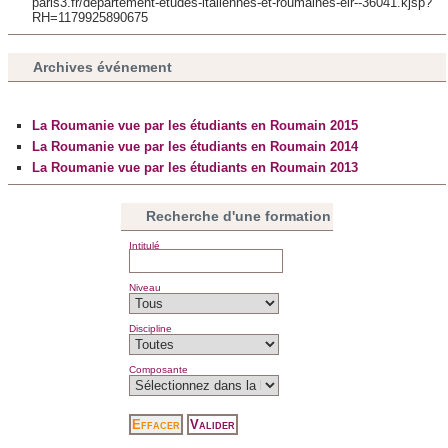
partageons également des informations sur l'utilisation de
paris3.fr/departement-etudes-italiennes-et-roumaines-eir--36041.kjsp?
RH=1179925890675
notre site avec nos partenaires de médias sociaux, de
publicité et d'analyse, qui peuvent combiner celles-ci avec
Archives événement
d'autres informations que vous leur avez fournies ou qu'ils
ont collectées lors de votre utilisation de leurs services.
La Roumanie vue par les étudiants en Roumain 2015
La Roumanie vue par les étudiants en Roumain 2014
La Roumanie vue par les étudiants en Roumain 2013
Recherche d'une formation
Intitulé
Niveau
Discipline
Composante