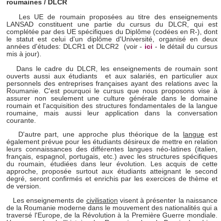
roumaines / DLCR
Les UE de roumain proposées au titre des enseignements
LANSAD constituent une partie du cursus du DLCR, qui est
complétée par des UE spécifiques du Diplôme (codées en R-), dont
le statut est celui d'un diplôme d'Université, organisé en deux
années d'études: DLCR1 et DLCR2 (voir -
ici
- le détail du cursus
mis à jour).
Dans le cadre du DLCR, les enseignements de roumain sont
ouverts aussi aux étudiants et aux salariés, en particulier aux
personnels des entreprises françaises ayant des relations avec la
Roumanie. C'est pourquoi le cursus que nous proposons vise à
assurer non seulement une culture générale dans le domaine
roumain et l'acquisition des structures fondamentales de la langue
roumaine, mais aussi leur application dans la conversation
courante.
D'autre part, une approche plus théorique de la
langue
est
également prévue pour les étudiants désireux de mettre en relation
leurs connaissances des différentes langues néo-latines (italien,
français, espagnol, portugais, etc.) avec les structures spécifiques
du roumain, étudiées dans leur évolution. Les acquis de cette
approche, proposée surtout aux étudiants atteignant le second
degré, seront confirmés et enrichis par les exercices de thème et
de version.
Les enseignements de
civilisation
visent à présenter la naissance
de la Roumanie moderne dans le mouvement des nationalités qui a
traversé l'Europe, de la Révolution à la Première Guerre mondiale.