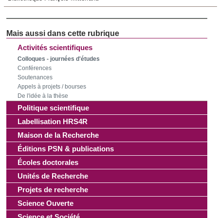
publicité et d'analyse, qui peuvent combiner celles-ci avec
d'autres informations que vous leur avez fournies ou qu'ils
ont collectées lors de votre utilisation de leurs services.
Activités scientifiques
Colloques - journées d'études
Conférences
Soutenances
Appels à projets / bourses
De l'idée à la thèse
Politique scientifique
Labellisation HRS4R
Maison de la Recherche
Éditions PSN & publications
Écoles doctorales
Unités de Recherche
Projets de recherche
Science Ouverte
Science et Société