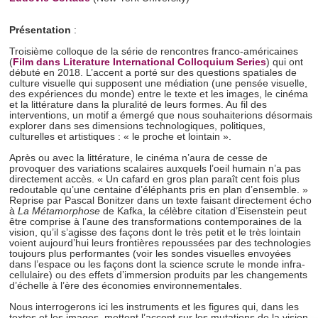
Présentation
:
Troisième colloque de la série de rencontres franco-américaines
(
Film dans Literature International Colloquium Series
) qui ont
débuté en 2018. L’accent a porté sur des questions spatiales de
culture visuelle qui supposent une médiation (une pensée visuelle,
des expériences du monde) entre le texte et les images, le cinéma
et la littérature dans la pluralité de leurs formes. Au fil des
interventions, un motif a émergé que nous souhaiterions désormais
explorer dans ses dimensions technologiques, politiques,
culturelles et artistiques : « le proche et lointain ».
Après ou avec la littérature, le cinéma n’aura de cesse de
provoquer des variations scalaires auxquels l’oeil humain n’a pas
directement accès. « Un cafard en gros plan paraît cent fois plus
redoutable qu’une centaine d’éléphants pris en plan d’ensemble. »
Reprise par Pascal Bonitzer dans un texte faisant directement écho
à
La Métamorphose
de Kafka, la célèbre citation d’Eisenstein peut
être comprise à l’aune des transformations contemporaines de la
vision, qu’il s’agisse des façons dont le très petit et le très lointain
voient aujourd’hui leurs frontières repoussées par des technologies
toujours plus performantes (voir les sondes visuelles envoyées
dans l’espace ou les façons dont la science scrute le monde infra-
cellulaire) ou des effets d’immersion produits par les changements
d’échelle à l’ère des économies environnementales.
Nous interrogerons ici les instruments et les figures qui, dans les
textes et les images, mettent l’accent sur les mutations de la vision