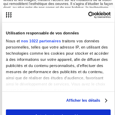
qui remodèlent l’esthétique des oeuvres. Il s’agira d’étudier la façon
dont, au plus près de nos corps et de nos habitus, la technologie
produit des formes d’« étrangeté à soi » qui revisitent la place de
l’individu dans un monde soumis à de nouveaux régimes de
perception et à la réorganisation de l’espace géographique,
politique, social et culturel.
Utilisation responsable de vos données
Type :
Colloque / Journée d'étude
Nous et
nos 1022 partenaires
traitons vos données
Lieu(x) :
Amphithéâtre Turing - Université de Paris
personnelles, telles que votre adresse IP, en utilisant des
8 place Aurélie Nemours 75013 Paris
technologies comme les cookies pour stocker et accéder
Maison de la Recherche de l'Université Paris 3
à des informations sur votre appareil, afin de diffuser des
4 rue des Irlandais 75005 Paris
publicités et du contenu personnalisés, d'effectuer des
Partenaires :
mesures de performance des publicités et du contenu,
ainsi que de réaliser des études d’audience, favorisant
ainsi le développement de services. Vous avez le choix
Renseignements
quant à l'utilisation de vos données et à leurs finalités.
IRCAV - Institut de recherche sur le cinéma et l'audiovisuel - EA 185
Vous pouvez modifier ou retirer votre consentement à tout
Afficher les détails
moment en consultant la Déclaration relative aux cookies
Appel à communications
ou en cliquant sur l'icône de confidentialité.