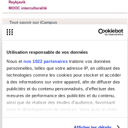
Reykjavik
MOOC interculturalité
Tout savoir sur iCampus
iCampus
Utilisation responsable de vos données
Glossaire
Nous et
nos 1022 partenaires
traitons vos données
personnelles, telles que votre adresse IP, en utilisant des
technologies comme les cookies pour stocker et accéder
Toutes les définitions dans notre glossaire
à des informations sur votre appareil, afin de diffuser des
publicités et du contenu personnalisés, d'effectuer des
mesures de performance des publicités et du contenu,
ainsi que de réaliser des études d’audience, favorisant
ainsi le développement de services. Vous avez le choix
quant à l'utilisation de vos données et à leurs finalités.
Offre de formation
Vous pouvez modifier ou retirer votre consentement à tout
Afficher les détails