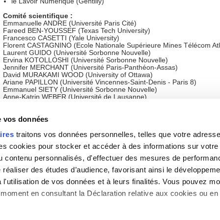
le Lavoir Numérique (Gentilly)
Comité scientifique :
Emmanuelle ANDRE (Université Paris Cité)
Fareed BEN-YOUSSEF (Texas Tech University)
Francesco CASETTI (Yale University)
Florent CASTAGNINO (Ecole Nationale Supérieure Mines Télécom At
Laurent GUIDO (Université Sorbonne Nouvelle)
Ervina KOTOLLOSHI (Université Sorbonne Nouvelle)
Jennifer MERCHANT (Université Paris-Panthéon-Assas)
David MURAKAMI WOOD (University of Ottawa)
Ariane PAPILLON (Université Vincennes-Saint-Denis - Paris 8)
Emmanuel SIETY (Université Sorbonne Nouvelle)
Anne-Katrin WEBER (Université de Lausanne)
Claire WROBEL (Université Paris-Panthéon-Assas)
de vos données
Téléchargez l'appel à communication
ires
traitons vos données personnelles, telles que votre adresse I
Type :
Colloque / Journée d'étude, SAPS - S
 cookies pour stocker et accéder à des informations sur votre a
avec et pour la Société
 du contenu personnalisés, d'effectuer des mesures de performan
e réaliser des études d’audience, favorisant ainsi le développeme
Lieu(x) :
Maison de la Recherche - 4 rue des Ir
75005 PARIS
l'utilisation de vos données et à leurs finalités. Vous pouvez mod
et Lavoir Numérique, Gentilly
moment en consultant la Déclaration relative aux cookies ou en 