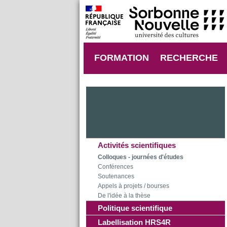
FORMATION
RECHERCHE
Activités scientifiques
Colloques - journées d'études
Conférences
Soutenances
Appels à projets / bourses
De l'idée à la thèse
Politique scientifique
Labellisation HRS4R