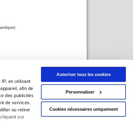
lantique)
Autoriser tous les cookies
P, en utilisant
cience
ppareil, afin de
Personnaliser
ce des publicités
nt de services.
landais -
Cookies nécessaires uniquement
ifier ou retirer
cliquant sur