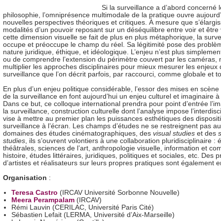
Si la surveillance a d’abord concerné le
philosophie, l’omniprésence multimodale de la pratique ouvre aujourd
nouvelles perspectives théoriques et critiques. À mesure que s’élargis
modalités d’un pouvoir reposant sur un déséquilibre entre voir et être 
cette dimension visuelle se fait de plus en plus métaphorique, la surve
occupe et préoccupe le champ du réel. Sa légitimité pose des problè
nature juridique, éthique, et idéologique. L’enjeu n’est plus simplement
ou de comprendre l’extension du périmètre couvert par les caméras, 
multiplier les approches disciplinaires pour mieux mesurer les enjeux 
surveillance que l’on décrit parfois, par raccourci, comme globale et to
En plus d’un enjeu politique considérable, l’essor des mises en scène
de la surveillance en font aujourd’hui un enjeu culturel et imaginaire à 
Dans ce but, ce colloque international prendra pour point d’entrée l’i
la surveillance, construction culturelle dont l’analyse impose l’interdiscip
vise à mettre au premier plan les puissances esthétiques des dispositi
surveillance à l’écran. Les champs d’études ne se restreignent pas au
domaines des études cinématographiques, des
visual studies
et des
s
studies
, ils s’ouvrent volontiers à une collaboration pluridisciplinaire :
théâtrales, sciences de l’art, anthropologie visuelle, information et c
histoire, études littéraires, juridiques, politiques et sociales, etc. Des 
d’artistes et réalisateurs sur leurs propres pratiques sont également
Organisation
:
Teresa Castro
(IRCAV Université Sorbonne Nouvelle)
Meera Perampalam
(IRCAV)
Rémi Lauvin (CERILAC, Université Paris Cité)
Sébastien Lefait (LERMA, Université d’Aix-Marseille)