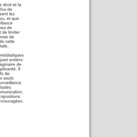
 droit et la
’hui de
sent les
vu, et que
illance
mes de
 de limiter
mais de
de cette
tale.
 médiatiques
part entière.
maginaire de
linarité. Il
fs de
x seuls
urveillance
 études
ommunication,
propositions
 encouragées.