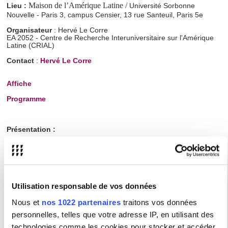
Maison de l’Amérique Latine /
Lieu :
Université Sorbonne
Nouvelle - Paris 3, campus Censier, 13 rue Santeuil, Paris 5e
Organisateur
: Hervé Le Corre
EA 2052 - Centre de Recherche Interuniversitaire sur l'Amérique
Latine (CRIAL)
Contact
:
Hervé Le Corre
Affiche
Programme
Présentation :
L’actualité et la prégnance de la chronique journalistique à ambition
littéraire dans les champs culturels latino-américains est une
évidence, tant au travers du site de la Fundación Gabriel García
Márquez para un Nuevo Periodismo Iberoamericano : « Nuevos
Cronistas de Indias » que par la toute récente Antología de crónica
latinoamericana actual (Darío Jaramilla, Madrid, Alfaguara, 2012).
Utilisation responsable de vos données
Il semble bien que la chronique soit l’ultime avatar d’un genre
Nous et
nos 1022 partenaires
traitons vos données
métamorphique dont Carlos Monsiváis posait quelques uns des
jalons dans A ustedes les consta (México, Era, 1980). Si quelque
personnelles, telles que votre adresse IP, en utilisant des
chose tient ensemble des manifestations aussi variées, du moins
technologies comme les cookies pour stocker et accéder